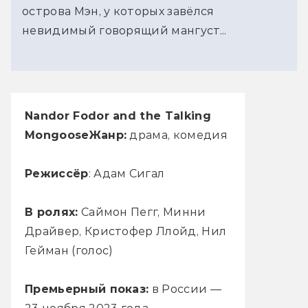
острова Мэн, у которых завёлся
невидимый говорящий мангуст...
Nandor Fodor and the Talking
Mongoose
Жанр:
драма, комедия
Режиссёр
: Адам Сигал
В ролях:
Саймон Пегг, Минни
Драйвер, Кристофер Ллойд, Нил
Гейман (голос)
Премьерный показ:
в России —