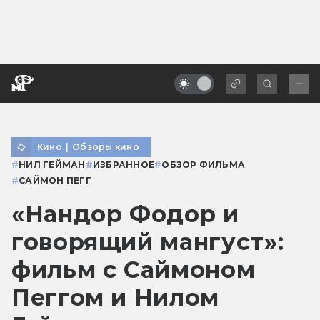
Кино
|
Обзоры кино
#
НИЛ ГЕЙМАН
#
ИЗБРАННОЕ
#
ОБЗОР ФИЛЬМА
#
САЙМОН ПЕГГ
«Нандор Фодор и
говорящий мангуст»:
фильм с Саймоном
Пеггом и Нилом