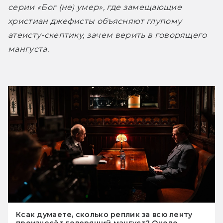
серии «Бог (не) умер», где замещающие 
христиан джефисты объясняют глупому 
атеисту-скептику, зачем верить в говорящего 
мангуста. 
Ксак думаете, сколько реплик за всю ленту
произнесёт говорящий мангуст? Около