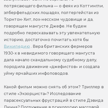
потрясающего фильма — о феях из Коттингли, 
элберфельдских лошадях, полтергейстах из 
Торнтон-Хит, лох-несском чудовище и да, 
говорящем мангусте Джефе. Не будем 
подробно пересказывать эту увлекательную 
историю, достаточно почитать хотя бы 
Википедию
 . Вера британских фермеров 
1930-х в невидимого говорящего мангуста 
дала начало скандальному судебному делу, 
породила движение «джефистов» и создала 
уйму ярчайших инфоповодов. 
Какой фильм можно снять об этом? Триллер в 
стиле «Экзорциста»? Исследование 
парасексуальных фрустраций в стиле Дэвида 
Линча? Погружение в психологию массовой 