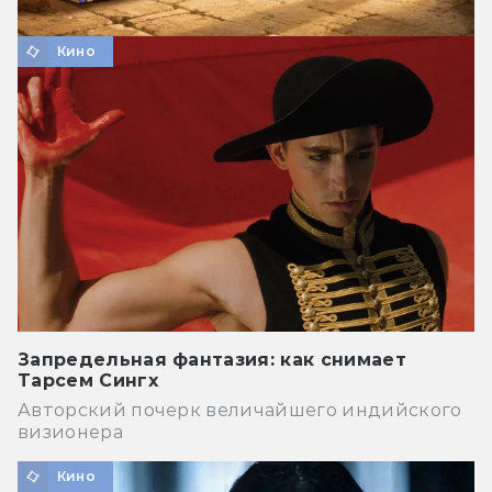
Кино
Запредельная фантазия: как снимает
Тарсем Сингх
Авторский почерк величайшего индийского
визионера
Кино