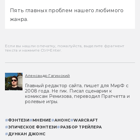
Пять главных проблем нашего любимого 
жанра.
Если вы нашли опечатку, пожалуйста, выделите фрагмент
текста и нажмите Ctrl+Enter.
Александр Гагинский
Главный редактор сайта, пишет для МирФ с
2008 года. Не гик. Писал сценарии к
комиксам Ремизова, переводил Пратчетта и
ролевые игры.
#
ФЭНТЕЗИ
#
МНЕНИЕ
#
АНОНС
#
WARCRAFT
#
ЭПИЧЕСКОЕ ФЭНТЕЗИ
#
РАЗБОР ТРЕЙЛЕРА
#
ДУНКАН ДЖОНС