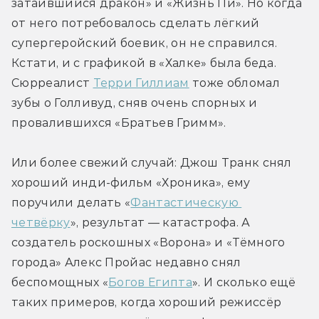
затаившийся дракон» и «Жизнь Пи». Но когда 
от него потребовалось сделать лёгкий 
супергеройский боевик, он не справился. 
Кстати, и с графикой в «Халке» была беда. 
Сюрреалист 
Терри Гиллиам
 тоже обломал 
зубы о Голливуд, сняв очень спорных и 
провалившихся «Братьев Гримм».
Или более свежий случай: Джош Транк снял 
хороший инди-фильм «Хроника», ему 
поручили делать «
Фантастическую 
четвёрку
», результат — катастрофа. А 
создатель роскошных «Ворона» и «Тёмного 
города» Алекс Пройас недавно снял 
беспомощных «
Богов Египта
». И сколько ещё 
таких примеров, когда хороший режиссёр 