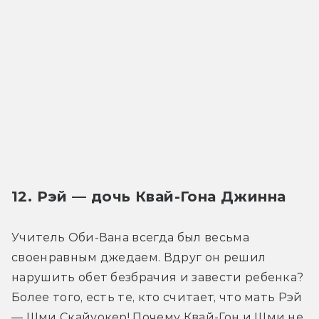
12. Рэй — дочь Квай-Гона Джинна
Учитель Оби-Вана всегда был весьма 
своенравным джедаем. Вдруг он решил 
нарушить обет безбрачия и завести ребенка? 
Более того, есть те, кто считает, что мать Рэй 
— Шми Скайуокер! Почему Квай-Гон и Шми не 