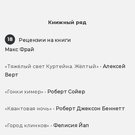
Книжный ряд
18
Рецензии на книги
Макс Фрай 
«Тяжёлый свет Куртейна. Жёлтый» • 
Алексей 
Верт 
«Гонки химер» • 
Роберт Сойер 
«Квантовая ночь» • 
Роберт Джексон Беннетт 
«Город клинков» • 
Фелисия Йап 