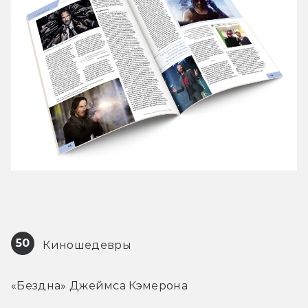
50
 Киношедевры
«Бездна» Джеймса Кэмерона