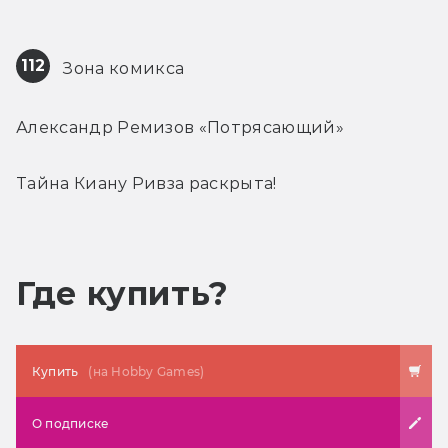
112
 Зона комикса
Александр Ремизов «Потрясающий»
Тайна Киану Ривза раскрыта!
Где купить?
Купить
(на Hobby Games)
О подписке