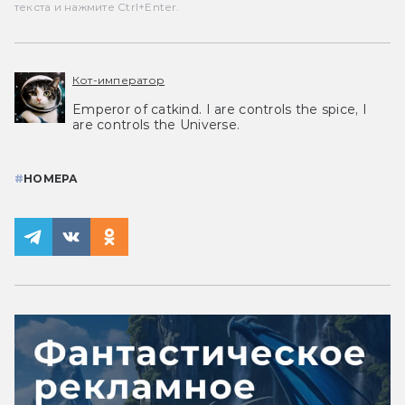
текста и нажмите Ctrl+Enter.
Кот-император
Emperor of catkind. I are controls the spice, I
are controls the Universe.
#
НОМЕРА