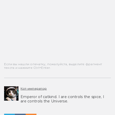
Если вы нашли опечатку, пожалуйста, выделите фрагмент
текста и нажмите Ctrl+Enter.
Кот-император
Emperor of catkind. I are controls the spice, I
are controls the Universe.