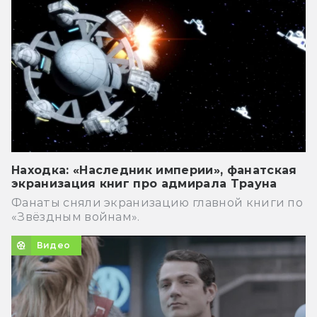
Находка: «Наследник империи», фанатская
экранизация книг про адмирала Трауна
Фанаты сняли экранизацию главной книги по
«Звёздным войнам».
Видео