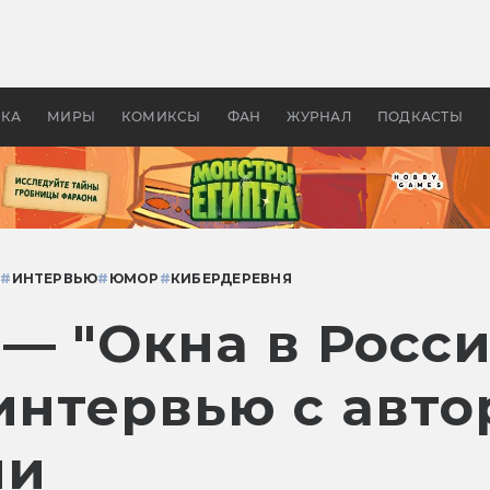
 фильмы смотреть в
Как создавались «Страшил
те 2026? В мире —
фильм, без которого не б
липсис, в России —
бы «Властелина колец»
ие комедии
УКА
МИРЫ
КОМИКСЫ
ФАН
ЖУРНАЛ
ПОДКАСТЫ
А
#
ИНТЕРВЬЮ
#
ЮМОР
#
КИБЕРДЕРЕВНЯ
 — "Окна в Росс
интервью с авто
ни