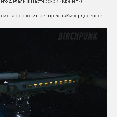
его делали в мастерской «Кречет»).
о месяца против четырёх в «Кибердеревне».