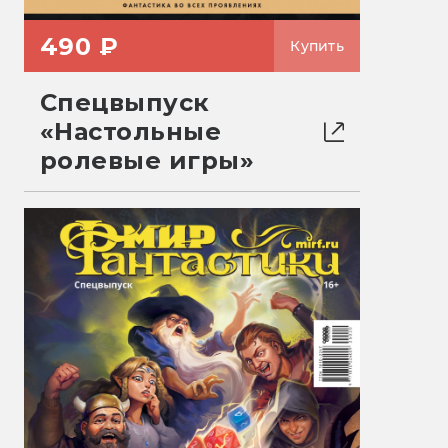
490 ₽
Купить
Спецвыпуск
«Настольные
ролевые игры»