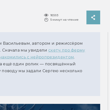
18593
5 минут на чтение
ем Васильевым, автором и режиссёром
. Сначала мы увидели
скетч про ферму
накомились с нейропрезидентом
.
ла ещё один ролик — посвящённый
у поводу мы задали Сергею несколько