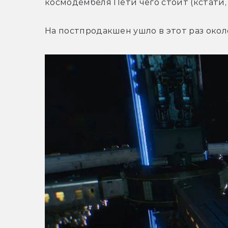
космодембеля Пети чего стоит (кстати, 
На постпродакшен ушло в этот раз окол