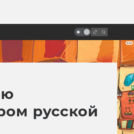
ы»:
Как создавалась техника из
ыло
«Назад в будущее 2»: концепт-
арты
ию
ром русской