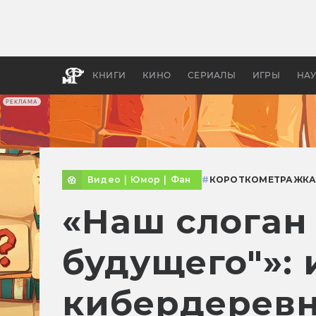
Какие
авгус
апока
детск
КНИГИ
КИНО
СЕРИАЛЫ
ИГРЫ
НА
РЕКЛАМА
Видео
|
Юмор
|
Фан
#
КОРОТКОМЕТРАЖК
«Наш слоган
будущего"»: 
кибердерев