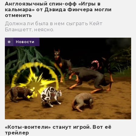
Англоязычный спин-офф «Игры в
кальмара» от Дэвида Финчера могли
отменить
Должна ли была в нем сыграть Кейт
Бланшетт, неясно.
Новости
«Коты-воители» станут игрой. Вот её
трейлер