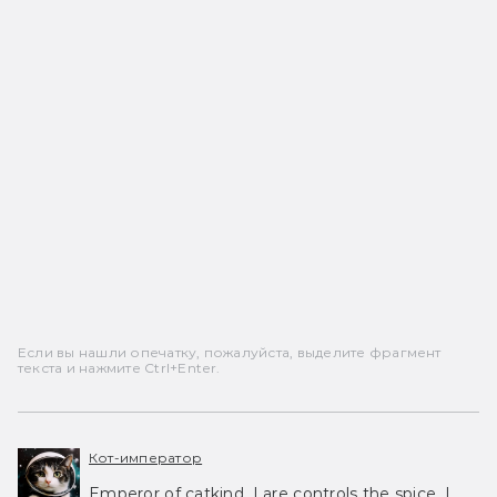
Если вы нашли опечатку, пожалуйста, выделите фрагмент
текста и нажмите Ctrl+Enter.
Кот-император
Emperor of catkind. I are controls the spice, I