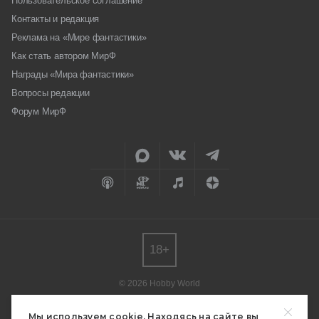
Пользовательское соглашение
Контакты и редакция
Реклама на «Мире фантастики»
Как стать автором МирФ
Награды «Мира фантастики»
Вопросы редакции
Форум МирФ
18+
© 2026 Hobby World
Любое использование материалов допускается только с согласия
редакции.
Мы используем cookie. Находясь на сайте вы