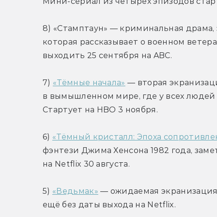
Мини-сериал из четырёх эпизодов старт
8) «Стамптаун» — криминальная драма,
которая рассказывает о военном ветера
выходить 25 сентября на ABC.
7) 
«Тёмные начала»
 — вторая экраниза
в вымышленном мире, где у всех людей
Стартует на HBO 3 ноября.
6) 
«Тёмный кристалл: Эпоха сопротивле
фэнтези Джима Хенсона 1982 года, за
на Netflix 30 августа.
5) 
«Ведьмак»
 — ожидаемая экранизация 
ещё без даты выхода на Netflix.