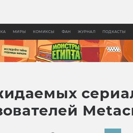
оздавались «Страшилы»:
«Одиссея» Нолана: что эт
, без которого не было
фильм сделал с Гомером и
ластелина колец»
Древней Грецией
УКА
МИРЫ
КОМИКСЫ
ФАН
ЖУРНАЛ
ПОДКАСТЫ
жидаемых сериа
ователей Metacr