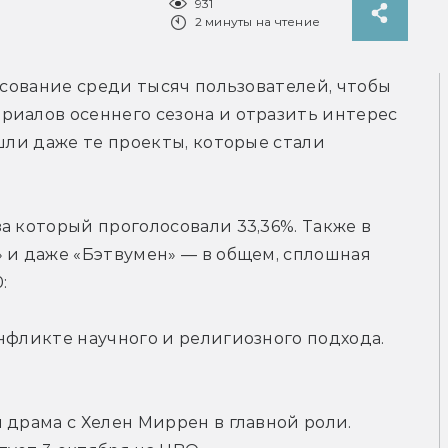
931
2 минуты на чтение
осование среди тысяч пользователей, чтобы 
иалов осеннего сезона и отразить интерес 
шли даже те проекты, которые стали 
а который проголосовали 33,36%. Также в 
 и даже «Бэтвумен» — в общем, сплошная 
:
фликте научного и религиозного подхода. 
 драма с Хелен Миррен в главной роли. 