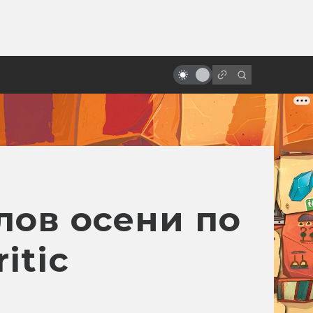
от
Как делают дубляж и
озвучивание фильмов
лов осени по
itic