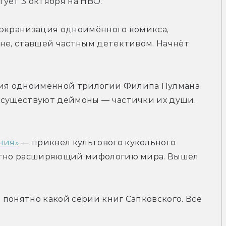
ует 3 октября на HBO.
 экранизация одноимённого комикса, 
не, ставшей частным детективом. Начнёт 
ция одноимённой трилогии Филипа Пулмана 
 существуют деймоны — частички их души. 
ния»
 — приквел культового кукольного 
метно расширяющий мифологию мира. Вышел 
понятно какой серии книг Сапковского. Всё 