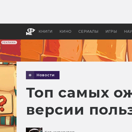
Как с
фильм
бы «В
КНИГИ
КИНО
СЕРИАЛЫ
ИГРЫ
НА
РЕКЛАМА
Новости
Топ самых о
версии польз
Кот-император