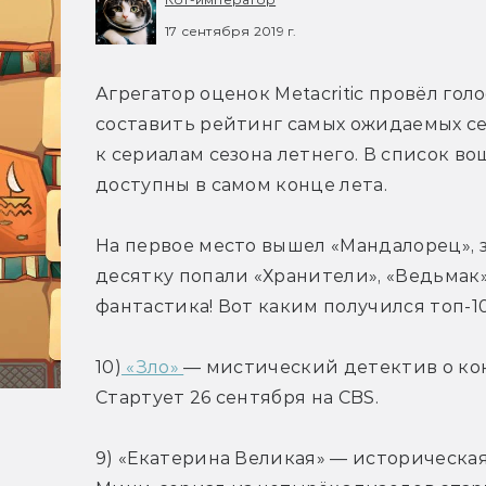
17 сентября 2019 г.
Агрегатор оценок Metacritic провёл гол
составить рейтинг самых ожидаемых сер
к сериалам сезона летнего. В список во
доступны в самом конце лета.
На первое место вышел «Мандалорец», з
десятку попали «Хранители», «Ведьмак»
фантастика! Вот каким получился топ-10
10)
 «Зло» 
— мистический детектив о кон
Стартует 26 сентября на CBS.
9) «Екатерина Великая» — историческая