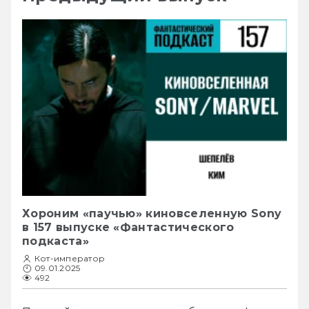
Хороним «паучью» киновселенную Sony
в 157 выпуске «Фантастического
подкаста»
Кот-император
09.01.2025
492