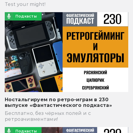
Test your might!
Подкасты
Ностальгируем по ретро-играм в 230
выпуске «Фантастического подкаста»
Бесплатно, без чёрных полей и с
ретроачивментами!
Подкасты