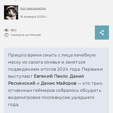
Кот-император
16 января 2025 г.
380
1 минута на чтение
Пришло время смыть с лица лечебную 
маску из салата оливье и заняться 
подведением итогов 2024 года. Первыми 
выступают 
Евгений Пекло
, 
Данил 
Ряснянский
 и 
Денис Майоров
 — это трио 
отчаянных геймеров собралось обсудить 
видеоигровое послевкусие ушедшего 
года.