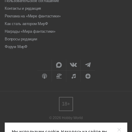
Пользовательское соглашение
Контакты и редакция
Реклама на «Мире фантастики»
Как стать автором МирФ
Награды «Мира фантастики»
Вопросы редакции
Форум МирФ
18+
© 2026 Hobby World
Любое использование материалов допускается только с согласия
редакции.
Мы используем cookie. Находясь на сайте вы