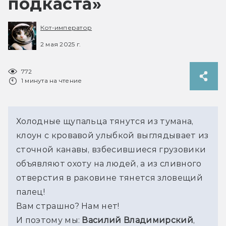
подкаста»
Кот-император
2 мая 2025 г.
772
1 минута на чтение
Холодные щупальца тянутся из тумана, 
клоун с кровавой улыбкой выглядывает из 
сточной канавы, взбесившиеся грузовики 
объявляют охоту на людей, а из сливного 
отверстия в раковине тянется зловещий 
палец!
Вам страшно? Нам нет!
И поэтому мы: 
Василий Владимирский
, 