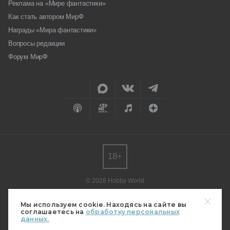
Реклама на «Мире фантастики»
Как стать автором МирФ
Награды «Мира фантастики»
Вопросы редакции
Форум МирФ
18+
© 2026 Hobby World
Любое использование материалов допускается только с согласия
редакции.
Мы используем cookie. Находясь на сайте вы
соглашаетесь на
обработку персональных
Мнение авторов может не совпадать с мнением редакции.
данных.
Свидетельство о регистрации СМИ серия Эл № ФС77-82485