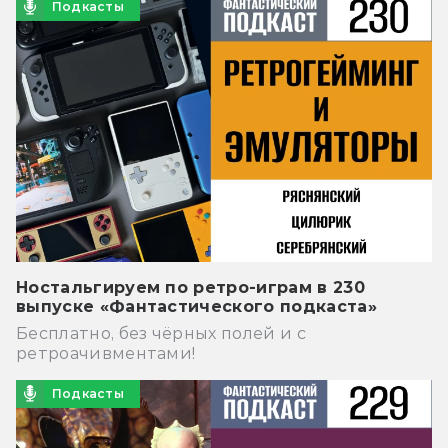
Подкасты
Ностальгируем по ретро-играм в 230
выпуске «Фантастического подкаста»
Бесплатно, без чёрных полей и с
ретроачивментами!
Подкасты