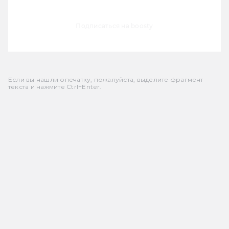
Подписаться на boosty
Если вы нашли опечатку, пожалуйста, выделите фрагмент
текста и нажмите Ctrl+Enter.