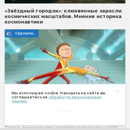
«Звёздный городок»: клюквенные заросли
космических масштабов. Мнение историка
космонавтики
Сериалы
Мы используем cookie. Находясь на сайте вы
соглашаетесь на
обработку персональных
данных.
Принять
«Рик и Морти», 9-й сезон: бессмыслица
высшего сорта
Очень эмоциональное приключение на 100