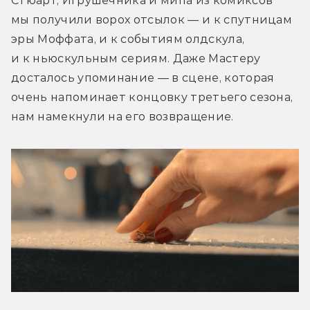
Стюарт, Игрушечника и мипа из комиксов 
мы получили ворох отсылок — и к спутницам 
эры Моффата, и к событиям олдскула, 
и к ньюскульным сериям. Даже Мастеру 
досталось упоминание — в сцене, которая 
очень напоминает концовку третьего сезона, 
нам намекнули на его возвращение.