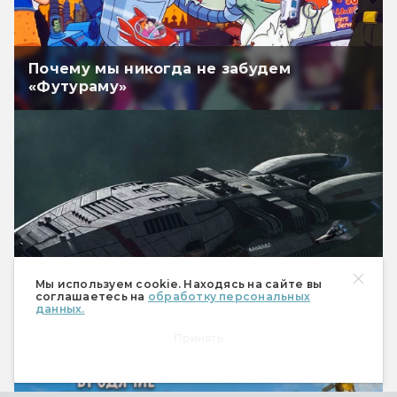
Почему мы никогда не забудем
«Футураму»
Мы используем cookie. Находясь на сайте вы
Звёздный крейсер «Галактика»: две
соглашаетесь на
обработку персональных
такие разные фантастические
данных.
вселенные
Принять
РЕКЛАМА