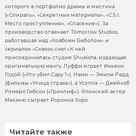
которого в портфолио драмы и мистика 
(«Спираль», «Секретные материалы», «C.S.I.: 
Место преступления», «Спасение»). За 
производство отвечает Tomorrow Studios, 
работавшая над «Ковбоем Бибопом» и 
сериалом «Сквозь снег».К ней 
присоединилась студия Shueisha, издающая 
оригинальную мангу. Луффи играет Иньяки 
Годой («Кто убил Сару?»), Нами — Эмили Радд 
(фильмы «Улица страха»), а Усоппа — Джейкоб 
Ромеро Гибсон («Гринлиф»). Японский актёр 
Макэню сыграет Ророноа Зоро.
Читайте также