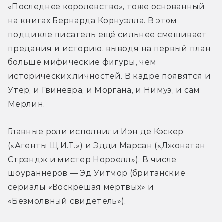
«Последнее королевство», тоже основанный 
на книгах Бернарда Корнуэлла. В этом 
подцикле писатель ещё сильнее смешивает 
предания и историю, выводя на первый план 
больше мифические фигуры, чем 
исторических личностей. В кадре появятся и 
Утер, и Гвиневра, и Моргана, и Нимуэ, и сам 
Мерлин. 
Главные роли исполнили Иэн де Кэскер 
(«Агенты Щ.И.Т.») и Эдди Марсан («Джонатан 
Стрэндж и мистер Норрелл»). В числе 
шоураннеров — Эд Уитмор (британские 
сериалы «Воскрешая мёртвых» и 
«Безмолвный свидетель»). 