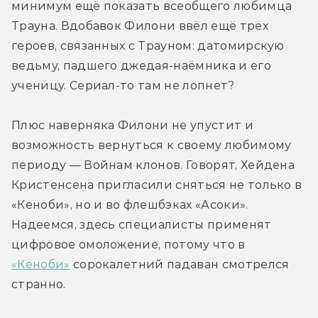
минимум ещё показать всеобщего любимца 
Трауна. Вдобавок Филони ввёл ещё трёх 
героев, связанных с Трауном: датомирскую 
ведьму, падшего джедая-наёмника и его 
ученицу. Сериал-то там не лопнет? 
Плюс наверняка Филони не упустит и 
возможность вернуться к своему любимому 
периоду — Войнам клонов. Говорят, Хейдена 
Кристенсена пригласили сняться не только в 
«Кеноби», но и во флешбэках «Асоки». 
Надеемся, здесь специалисты применят 
цифровое омоложение, потому что в 
«Кеноби»
 сорокалетний падаван смотрелся 
странно.