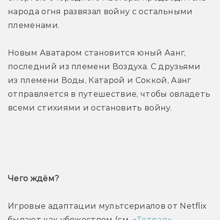
народа огня развязал войну с остальными 
племенами.
Новым Аватаром становится юный Аанг, 
последний из племени Воздуха. С друзьями 
из племени Воды, Катарой и Соккой, Аанг 
отправляется в путешествие, чтобы овладеть 
всеми стихиями и остановить войну.
Трейлер
Чего ждём? 
Игровые адаптации мультсериалов от Netflix 
бывают как убожеством (см. «
Тетрадь 