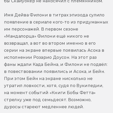
бы Скайуокер не накосячил с племянником.
Имя Дейва Филони в титрах эпизода сулило 
появление в сериале кого-то из придуманных 
им персонажей. В первом сезоне 
«Мандалорца» Филони ещё никого не 
возвращал, а вот во втором именно в его 
серии на экране впервые появилась Асока в 
исполнении Розарио Доусон. На этот раз 
фаны ждали Када Бейна, и Филони не подвёл: 
в повествовании появились и Асока, и Бейн. 
При этом Бейн на экране нисколько не 
утратил ловкости, хотя, судя по Вукипедии, 
на момент событий «Книги Бобы Фетта» 
стрелку уже под семьдесят. Возможно, 
дуросы стареют медленнее людей.