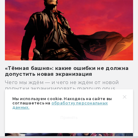
«Тёмная башня»: какие ошибки не должна
допустить новая экранизация
Чего мы ждём — и чего не ждём от новой
попытки экранизировать magnum opus
Стивена Кинга.
Мы используем cookie. Находясь на сайте вы
соглашаетесь на
обработку персональных
Сериалы
данных.
Принять