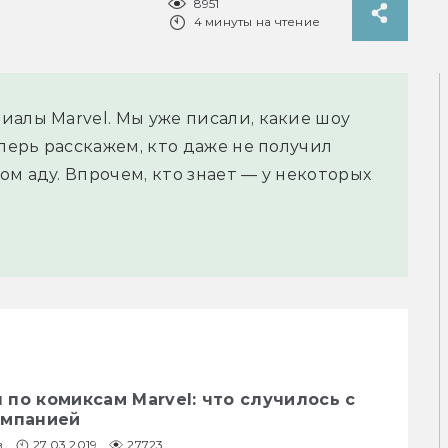
8951
4 минуты на чтение
иалы Marvel. Мы уже писали, какие шоу
еперь расскажем, кто даже не получил
м аду. Впрочем, кто знает — у некоторых
по комиксам Marvel: что случилось с
омпанией
в
27.03.2019
27723