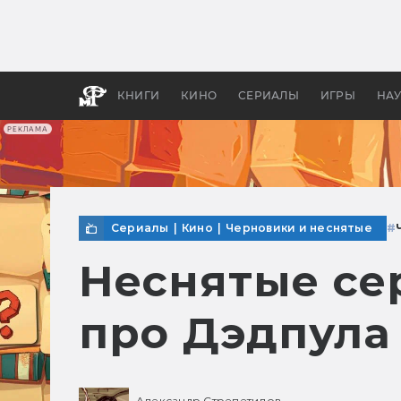
Как с
фильм
бы «В
КНИГИ
КИНО
СЕРИАЛЫ
ИГРЫ
НА
РЕКЛАМА
Сериалы
|
Кино
|
Черновики и неснятые
#
Неснятые се
про Дэдпула 
Александр Стрепетилов