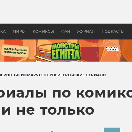
оздавались «Страшилы»:
«Одиссея» Нолана: что эт
, без которого не было
фильм сделал с Гомером и
ластелина колец»
Древней Грецией
УКА
МИРЫ
КОМИКСЫ
ФАН
ЖУРНАЛ
ПОДКАСТЫ
ЧЕРНОВИКИ
#
MARVEL
#
СУПЕРГЕРОЙСКИЕ СЕРИАЛЫ
риалы по комикс
и не только