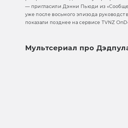
— пригласили Дэнни Пьюди из «Сообщест
уже после восьмого эпизода руководств
показали позднее на сервисе TVNZ OnD
Мультсериал про Дэдпула