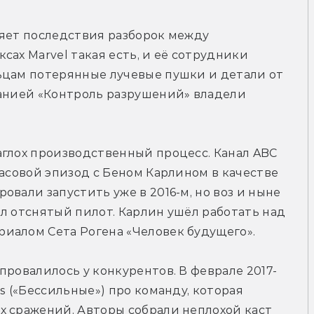
яет последствия разборок между 
ах Marvel такая есть, и её сотрудники 
ьцам потерянные лучевые пушки и детали от 
панией «Контроль разрушений» владели 
глох производственный процесс. Канал ABC 
асовой эпизод с Беном Карлином в качестве 
вали запустить уже в 2016-м, но воз и ныне 
л отснятый пилот. Карлин ушёл работать над 
иалом Сета Рогена «Человек будущего».
провалилось у конкурентов. В феврале 2017-
s («Бессильные») про команду, которая 
 сражений. Авторы собрали неплохой каст 