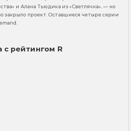
ва» и Алана Тьюдика из «Светлячка», — но 
о закрыло проект. Оставшиеся четыре серии 
emand.
 с рейтингом R