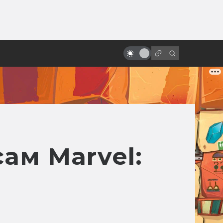
от
Классика ужасов студии
Universal
ам Marvel: