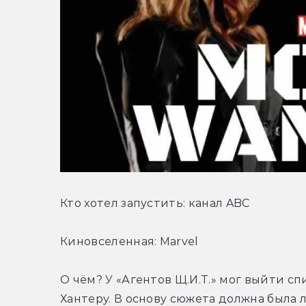
Кто хотел запустить: канал ABC
Киновселенная: Marvel
О чём? У «Агентов Щ.И.Т.» мог выйти с
Хантеру. В основу сюжета должна была 