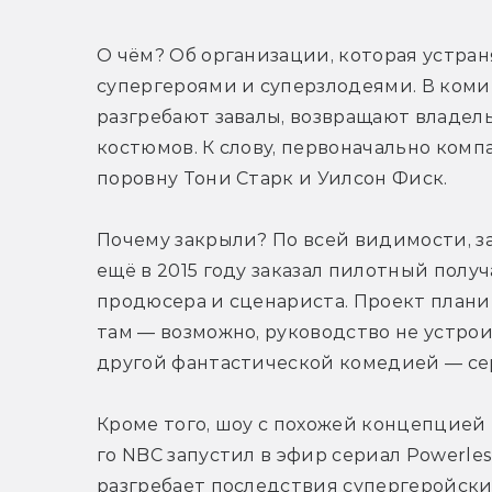
О чём? Об организации, которая устран
супергероями и суперзлодеями. В комикс
разгребают завалы, возвращают владел
костюмов. К слову, первоначально ком
поровну Тони Старк и Уилсон Фиск.
Почему закрыли? По всей видимости, за
ещё в 2015 году заказал пилотный получ
продюсера и сценариста. Проект планиро
там — возможно, руководство не устрои
другой фантастической комедией — сер
Кроме того, шоу с похожей концепцией 
го NBC запустил в эфир сериал Powerles
разгребает последствия супергеройских