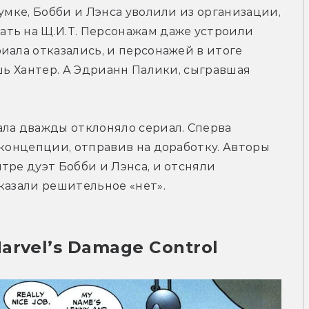
умке, Бобби и Лэнса уволили из организации, 
ть на Щ.И.Т. Персонажам даже устроили 
иала отказались, и персонажей в итоге 
шь Хантер. А Эдрианн Палики, сыгравшая 
ла дважды отклоняло сериал. Сперва 
 концепции, отправив на доработку. Авторы 
ре дуэт Бобби и Лэнса, и отсняли 
казали решительное «нет».
arvel’s Damage Control