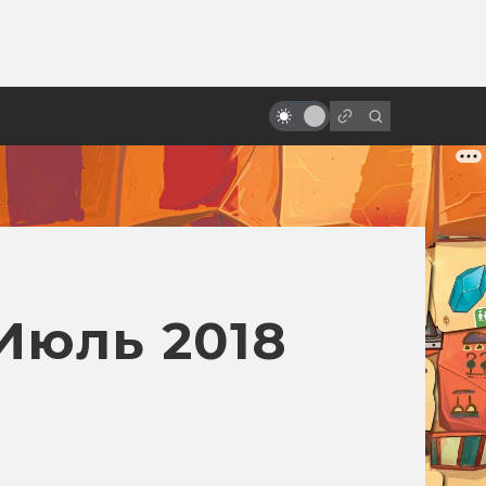
ы»:
ыло
«Крикуны»: история фильма,
опоздавшего на десятилетие
Июль 2018