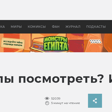
 фильмы смотреть в
Как создавались «Страшил
те 2026? В мире —
фильм, без которого не б
липсис, в России —
бы «Властелина колец»
ие комедии
УКА
МИРЫ
КОМИКСЫ
ФАН
ЖУРНАЛ
ПОДКАСТЫ
лы посмотреть? 
52039
5 минут на чтение