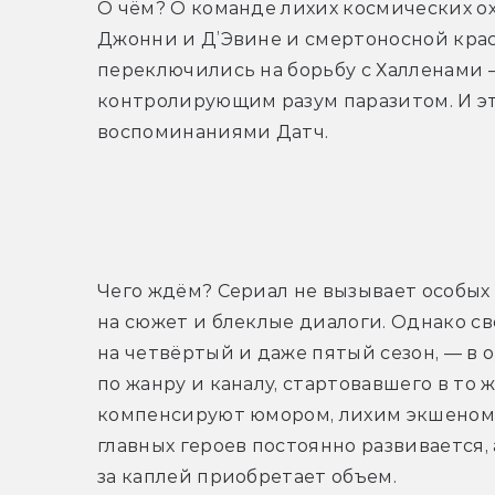
О чём? О команде лихих космических ох
Джонни и Д’Эвине и смертоносной краса
переключились на борьбу с Халленами 
контролирующим разум паразитом. И эт
воспоминаниями Датч.
Т
Чего ждём? Сериал не вызывает особых 
на сюжет и блеклые диалоги. Однако сво
на четвёртый и даже пятый сезон, — в о
по жанру и каналу, стартовавшего в то
компенсируют юмором, лихим экшеном 
главных героев постоянно развивается,
за каплей приобретает объем.