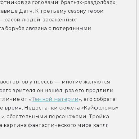
отников за головами: братьях-раздолбаях 
вице Датч. К третьему сезону герои 
— расой людей, заражённых 
а борьба связана с потерянными 
рейлер
восторгов у прессы — многие жалуются 
его зрителя он нашёл, раз его продлили 
тличие от «
Темной материи
», его собрата 
 же время. Недостатки сюжета «Кайфоломы» 
и обаятельными персонажами. Тройка 
 а картина фантастического мира капля 