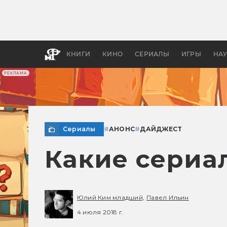
Какие
авгус
апока
детск
КНИГИ
КИНО
СЕРИАЛЫ
ИГРЫ
НА
РЕКЛАМА
Сериалы
#
АНОНС
#
ДАЙДЖЕСТ
Какие сериа
Юлий Ким младший,
Павел Ильин
4 июля 2018 г.