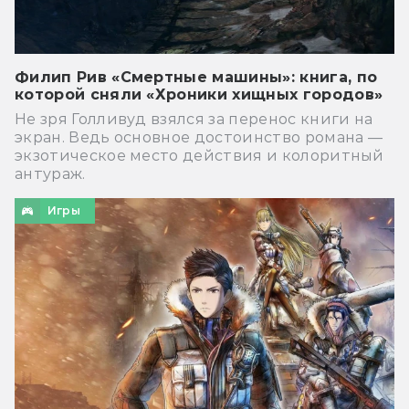
Филип Рив «Смертные машины»: книга, по
которой сняли «Хроники хищных городов»
Не зря Голливуд взялся за перенос книги на
экран. Ведь основное достоинство романа —
экзотическое место действия и колоритный
антураж.
Игры