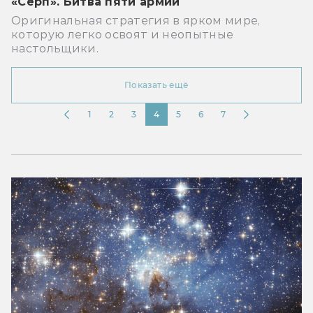
«Серп». Битва пяти армий
Оригинальная стратегия в ярком мире,
которую легко освоят и неопытные
настольщики.
Показать ещё
1
2
3
4
5
6
7