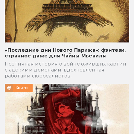
«Последние дни Нового Парижа»: фэнтези,
странное даже для Чайны Мьевиля
Поэтичная история о войне оживших картин
с адскими демонами, вдохновлённая
работами сюрреалистов.
Книги