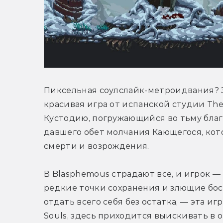
Пиксельная соулслайк-метроидвания? Э
красивая игра от испанской студии The
Кустодию, погружающийся во тьму благ
давшего обет молчания Кающегося, кот
смерти и возрождения.
В Blasphemous страдают все, и игрок — 
редкие точки сохранения и злющие бос
отдать всего себя без остатка, — эта игр
Souls, здесь приходится выискивать в о