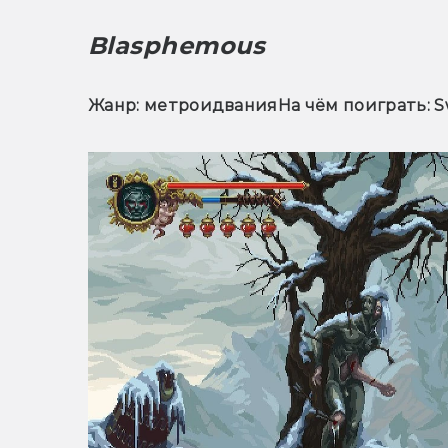
Blasphemous
Жанр: метроидвания
На чём поиграть: Sw