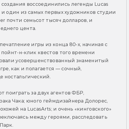
 создания воссоединились легенды Lucas 
т и один из самых первых художников студии 
ter почти семьсот тысяч долларов, и 
еднего цента.
ечатление игры из конца 80-х, начиная с 
пойнт-н-клик квестов того времени 
зовали усовершенствованный знаменитый 
гре, как и полагается — сочный, 
е ностальгический.
 поиграть за двух агентов ФБР, 
ака Чака; юного геймдизайнера Долорес, 
ожей на LucasArts; и очень «кинговского» 
реключаясь между героями, расследовать 
Парк.