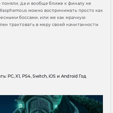
е поняли, да и вообще ближе к финалу не 
— Blasphemous можно воспринимать просто как 
сными боссами, или же как мрачную 
лен трактовать в меру своей начитанности.
ь: PC, X1, PS4, Switch, iOS и Android 
Год 