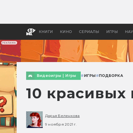
Как с
фильм
бы «В
КНИГИ
КИНО
СЕРИАЛЫ
ИГРЫ
НА
РЕКЛАМА
Видеоигры
|
Игры
#
ИГРЫ
#
ПОДБОРКА
10 красивых 
Дарья Беленкова
9 ноября 2021 г.