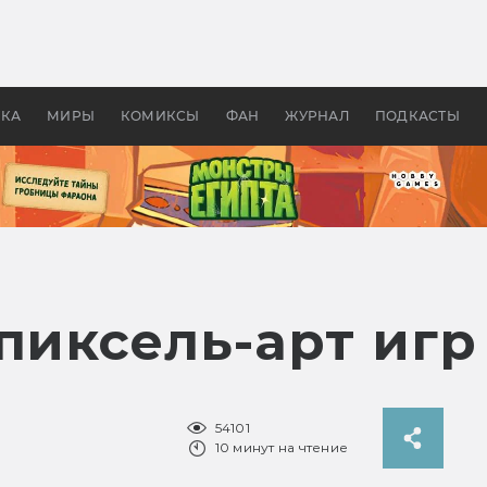
оздавались «Страшилы»:
«Одиссея» Нолана: что эт
, без которого не было
фильм сделал с Гомером и
ластелина колец»
Древней Грецией
УКА
МИРЫ
КОМИКСЫ
ФАН
ЖУРНАЛ
ПОДКАСТЫ
пиксель-арт игр
54101
10 минут на чтение