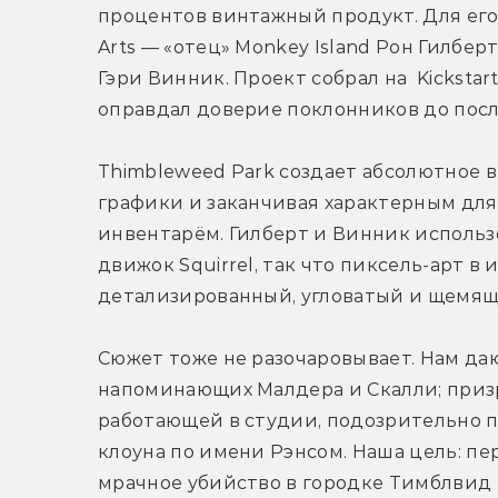
процентов винтажный продукт. Для его
Arts — «отец» Monkey Island Рон Гилбер
Гэри Винник. Проект собрал на  Kickstar
оправдал доверие поклонников до посл
Thimbleweed Park создает абсолютное вп
графики и заканчивая характерным для 
инвентарём. Гилберт и Винник исполь
движок Squirrel, так что пиксель-арт в и
детализированный, угловатый и щемящ
Сюжет тоже не разочаровывает. Нам дают
напоминающих Малдера и Скалли; призр
работающей в студии, подозрительно пох
клоуна по имени Рэнсом. Наша цель: пе
мрачное убийство в городке Тимблвид 