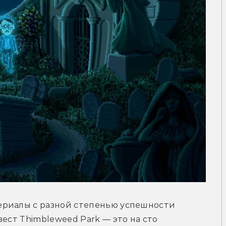
риалы с разной степенью успешности 
ест Thimbleweed Park — это на сто 