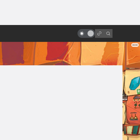
от
«Охота на Голлума»: всё что
известно. Сюжет, съёмки, дата
выхода и что рассказал
Гэндальф