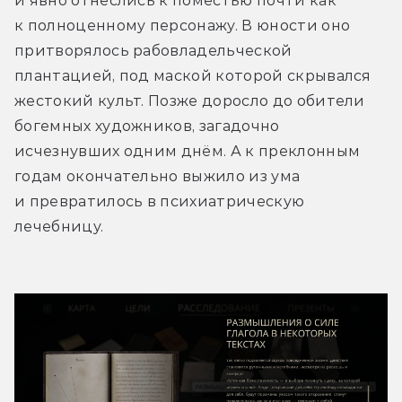
и явно отнеслись к поместью почти как 
к полноценному персонажу. В юности оно 
притворялось рабовладельческой 
плантацией, под маской которой скрывался 
жестокий культ. Позже доросло до обители 
богемных художников, загадочно 
исчезнувших одним днём. А к преклонным 
годам окончательно выжило из ума 
и превратилось в психиатрическую 
лечебницу.