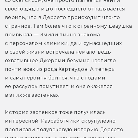
со скепсисом, она просто пытается найти 
своего дядю и до последнего отказывается 
верить, что в Дерсето происходит что-то 
странное. Тем более что к странному девушка 
привыкла — Эмили лично знакома 
с персоналом клиники, да и сумасшедших 
в своей жизни встречала немало, ведь 
охватившее Джереми безумие настигло 
почти всех из рода Хартвудов. А теперь 
и сама героиня боится, что с годами 
её рассудок помутнеет, и она окажется 
в этих же застенках.
История застенков тоже получилась 
интересной. Разработчики скрупулёзно 
прописали полувековую историю Дерсето 