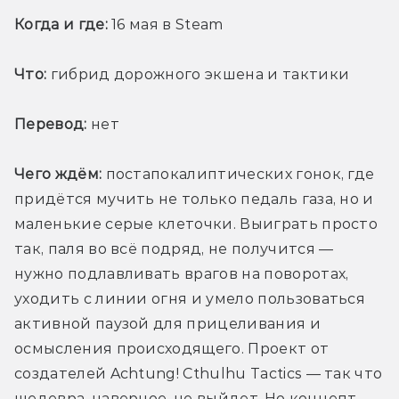
Когда и где:
 16 мая в Steam
Что:
 гибрид дорожного экшена и тактики
Перевод:
 нет
Чего ждём:
 постапокалиптических гонок, где 
придётся мучить не только педаль газа, но и 
маленькие серые клеточки. Выиграть просто 
так, паля во всё подряд, не получится — 
нужно подлавливать врагов на поворотах, 
уходить с линии огня и умело пользоваться 
активной паузой для прицеливания и 
осмысления происходящего. Проект от 
создателей Achtung! Cthulhu Tactics — так что 
шедевра, наверное, не выйдет. Но концепт 