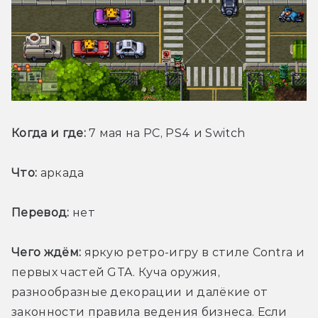
Когда и где:
 7 мая на PC, PS4 и Switch
Что:
 аркада
Перевод:
 нет
Чего ждём:
 яркую ретро-игру в стиле Contra и 
первых частей GTA. Куча оружия, 
разнообразные декорации и далёкие от 
законности правила ведения бизнеса. Если 