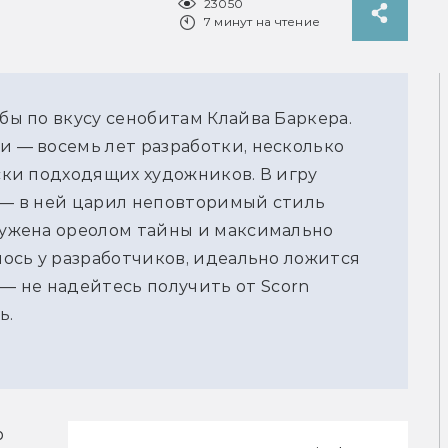
23050
7 минут на чтение
 бы по вкусу сенобитам Клайва Баркера.
и — восемь лет разработки, несколько
иски подходящих художников. В игру
и — в ней царил неповторимый стиль
кружена ореолом тайны и максимально
илось у разработчиков, идеально ложится
— не надейтесь получить от Scorn
ь.
 