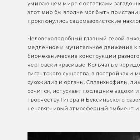
умирающем мире с остатками загадочно
этот мир бы вполне мог быть пристанищ
проклюнулись садомазохистские наклон
Человекоподобный главный герой выход
медленное и мучительное движение к п
биомеханические конструкции разного 
чертовски красивые. Кольчатые коридо
гигантского существа, в постройках и м
сухожилия и органы. Спланхнофилы, лик
сочится, испускает последние вздохи и
творчеству Гигера и Бексиньского раз
ненавязчивый атмосферный эмбиент и н