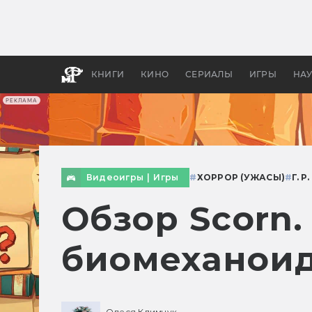
Какие
авгус
апока
детск
КНИГИ
КИНО
СЕРИАЛЫ
ИГРЫ
НА
РЕКЛАМА
Видеоигры
|
Игры
#
ХОРРОР (УЖАСЫ)
#
Г. Р
Обзор Scorn.
биомеханои
Олеся Климчук