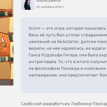
23 октября 2022 г.
Scorn — это игра, которая пришлась
Весь её путь был устлан страданиям
кампаний на Kickstarter, долгие по
верили, на неё надеялись, её ждал
Ганса Рудольфа Гигера, она была о
интриговала. То, что в итоге получ
на философию Пинхеда и компании 
наслаждение, она предпочитает бол
Сербский разработчик Любомир Пеклар