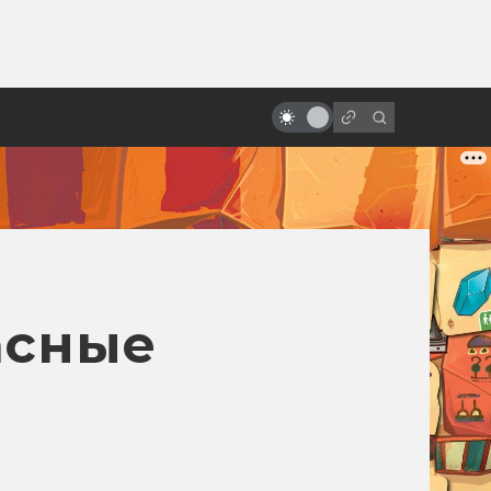
ы»:
ыло
Почему в Голливуде проблемы
со сценариями
асные