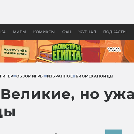
 фильмы смотреть в
Как создавались «Страшил
те 2026? В мире —
фильм, без которого не б
липсис, в России —
бы «Властелина колец»
ие комедии
УКА
МИРЫ
КОМИКСЫ
ФАН
ЖУРНАЛ
ПОДКАСТЫ
. ГИГЕР
#
ОБЗОР ИГРЫ
#
ИЗБРАННОЕ
#
БИОМЕХАНОИДЫ
 Великие, но уж
ды