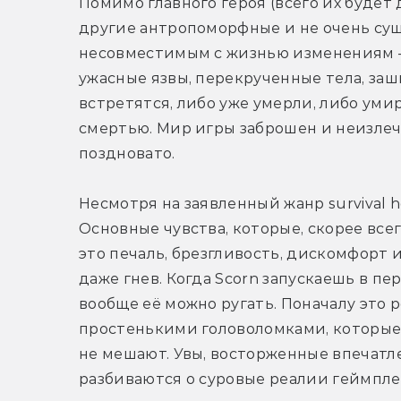
Помимо главного героя (всего их будет 
другие антропоморфные и не очень сущес
несовместимым с жизнью изменениям —
ужасные язвы, перекрученные тела, заш
встретятся, либо уже умерли, либо уми
смертью. Мир игры заброшен и неизлечи
поздновато.
Несмотря на заявленный жанр survival ho
Основные чувства, которые, скорее всег
это печаль, брезгливость, дискомфорт 
даже гнев. Когда Scorn запускаешь в пе
вообще её можно ругать. Поначалу это 
простенькими головоломками, которые 
не мешают. Увы, восторженные впечатл
разбиваются о суровые реалии геймпле