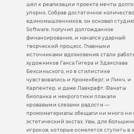
шёл к реализации проекта мечты долго, 
упорно. Собрав достаточное количество
единомышленников, он основал студию
Software, получил долгожданное 
финансирование, и начался ударный 
творческий процесс. Главными 
источниками вдохновения стали работы
художников Ганса Гигера и Здзислава 
Бексиньского, но в стилистике 
чувствовались и Кроненберг, и Линч, и 
Карпентер, и даже Лавкрафт. Фанаты 
биопанка и некроготики плакали 
кровавыми слезами радости — 
промоматериалы обещали ни много ни 
эстетический экстаз. Увы, для большинс
игроков, которые осмелятся ступить в э