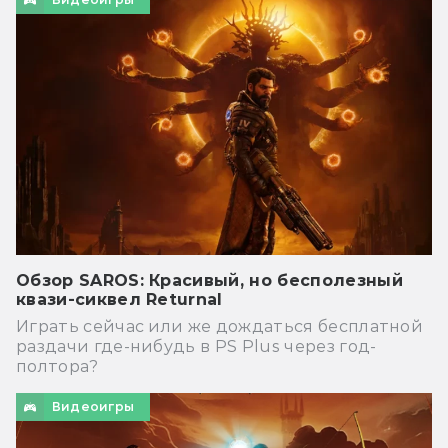
Обзор SAROS: Красивый, но бесполезный
квази-сиквел Returnal
Играть сейчас или же дождаться бесплатной
раздачи где-нибудь в PS Plus через год-
полтора?
Видеоигры