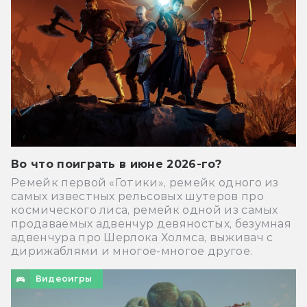
Во что поиграть в июне 2026-го?
Ремейк первой «Готики», ремейк одного из
самых известных рельсовых шутеров про
космического лиса, ремейк одной из самых
продаваемых адвенчур девяностых, безумная
адвенчура про Шерлока Холмса, выживач с
дирижаблями и многое-многое другое.
Видеоигры