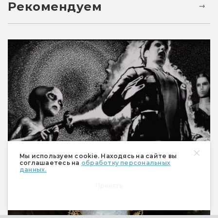
Рекомендуем
Мы используем cookie. Находясь на сайте вы
8 поистине необычных концовок в играх
соглашаетесь на
обработку персональных
данных.
Принять