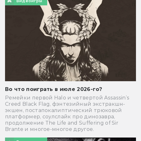
Видеоигры
Во что поиграть в июле 2026-го?
Ремейки первой Halo и четвертой Assassin’s
Creed Black Flag, фэнтезийный экстракшн-
экшен, постапокалиптический трюковой
платформер, соулслайк про динозавра,
продолжение The Life and Suffering of Sir
Brante и многое-многое другое.