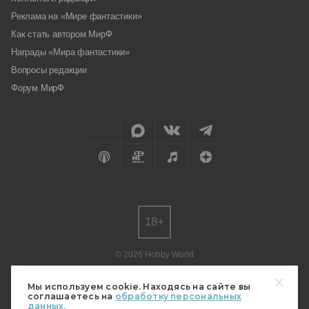
Реклама на «Мире фантастики»
Как стать автором МирФ
Награды «Мира фантастики»
Вопросы редакции
Форум МирФ
18+
© 2026 Hobby World
Любое использование материалов допускается только с согласия
редакции.
Мы используем cookie. Находясь на сайте вы
соглашаетесь на
обработку персональных
Мнение авторов может не совпадать с мнением редакции.
данных.