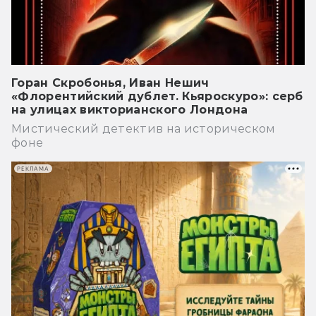
Горан Скробонья, Иван Нешич
«Флорентийский дублет. Кьяроскуро»: серб
на улицах викторианского Лондона
Мистический детектив на историческом
фоне
РЕКЛАМА