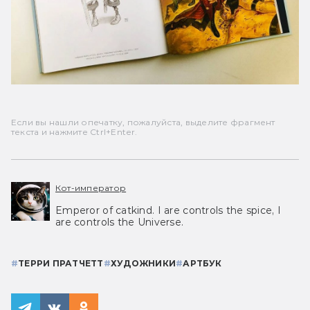
Если вы нашли опечатку, пожалуйста, выделите фрагмент
текста и нажмите Ctrl+Enter.
Кот-император
Emperor of catkind. I are controls the spice, I
are controls the Universe.
#
ТЕРРИ ПРАТЧЕТТ
#
ХУДОЖНИКИ
#
АРТБУК