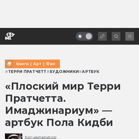
Книги
|
Арт
|
Фан
#
ТЕРРИ ПРАТЧЕТТ
#
ХУДОЖНИКИ
#
АРТБУК
«Плоский мир Терри
Пратчетта.
Имаджинариум» —
артбук Пола Кидби
Кот-император