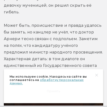
девочку мученицей, он решил скрыть её 
гибель.
Может быть, происшествие и правда удалось 
бы замять, но канцлер не учёл, что доктор 
Арнери тесно связан с подпольем. Заметим 
на полях, что кандидатуру учёного 
предложил министр народного просвещения. 
Характерная деталь: в том диалоге он 
единственный из Государственного совета 
назван по должности. Значит, министр чем-то 
Мы используем cookie. Находясь на сайте вы
важен. Уж не тем ли, что тайно помогает 
соглашаетесь на
обработку персональных
данных.
революционерам?
Принять