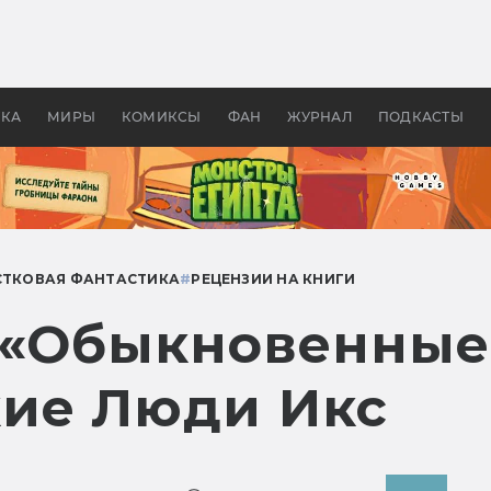
 фильмы смотреть в
Как создавались «Страшил
те 2026? В мире —
фильм, без которого не б
липсис, в России —
бы «Властелина колец»
ие комедии
УКА
МИРЫ
КОМИКСЫ
ФАН
ЖУРНАЛ
ПОДКАСТЫ
ТКОВАЯ ФАНТАСТИКА
#
РЕЦЕНЗИИ НА КНИГИ
 «Обыкновенные
ие Люди Икс