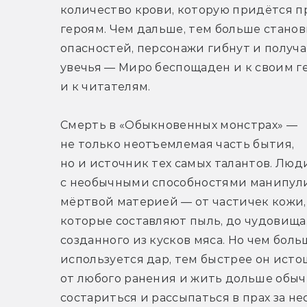
количество крови, которую придётся п
героям. Чем дальше, тем больше станов
опасностей, персонажи гибнут и получа
увечья — Миро беспощаден и к своим ге
и к читателям.
Смерть в «Обыкновенных монстрах» — 
не только неотъемлемая часть бытия, 
но и источник тех самых талантов. Люди
с необычными способностями манипул
мёртвой материей — от частичек кожи, 
которые составляют пыль, до чудовища,
созданного из кусков мяса. Но чем больш
используется дар, тем быстрее он исто
от любого ранения и жить дольше обычн
состариться и рассыпаться в прах за не