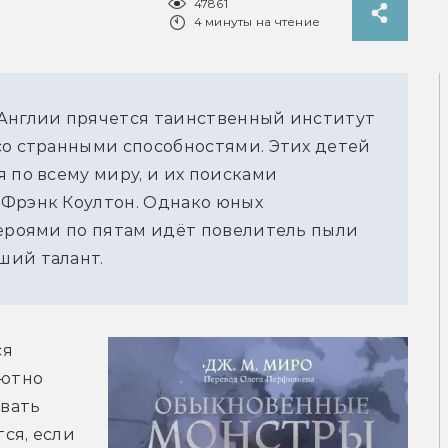
47861
4 минуты на чтение
Англии прячется таинственный институт 
со странными способностями. Этих детей 
 по всему миру, и их поисками 
Фрэнк Коултон. Однако юных 
героями по пятам идёт повелитель пыли 
ший талант.
я 
ютно 
вать 
я, если 