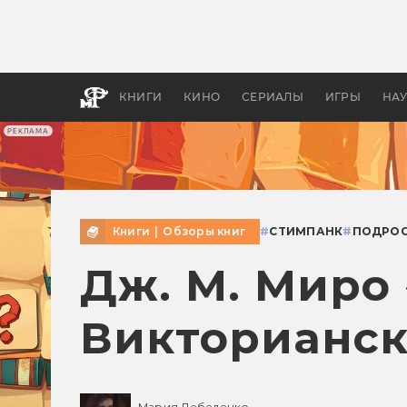
Какие
авгус
апока
детск
КНИГИ
КИНО
СЕРИАЛЫ
ИГРЫ
НА
РЕКЛАМА
Книги
|
Обзоры книг
#
СТИМПАНК
#
ПОДРОС
Дж. М. Миро
Викторианск
Мария Лебеденко