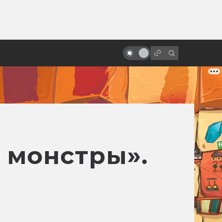
ы»:
Все фильмы про Алису
ыло
Селезнёву — от худшего к
лучшему
 монстры».