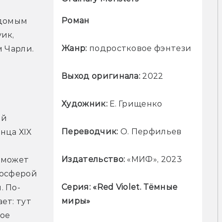
Роман
домым 
ик, 
Жанр:
 подростковое фэнтези
м Чарли.
Выход оригинала:
 2022
Художник:
 Е. Грищенко
й 
Переводчик: 
О. Перфильев
ца ХIX 
Издательство: 
«МИФ», 2023
 может 
осферой 
Серия: «Red Violet. Тёмные 
. По-
миры»
т: тут 
ое 