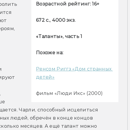
Возрастной рейтинг: 16+
ролить 
ится 
672 с., 4000 экз.
ют 
роям, 
«Таланты», часть 1
Похоже на:
Ренсом Риггз «Дом странных 
 
детей»
ируют 
фильм «Люди Икс» (2000)
 
е 
щается. Чарли, способный исцелиться 
ых людей, обречён в конце концов 
сколько месяцев. А ещё талант можно 