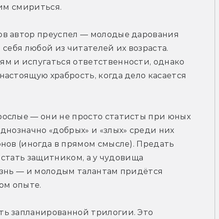
тим смириться.
в автор преуспел — молодые дарования 
ы себя любой из читателей их возраста. 
м и испугаться ответственности, однако 
астоящую храбрость, когда дело касается 
ослые — они не просто статисты при юных 
днозначно «добрых» и «злых» среди них 
нов (иногда в прямом смысле). Предать 
 стать защитником, а у чудовища 
изнь — и молодым талантам придётся 
ом опыте.
ь запланированной трилогии. Это 