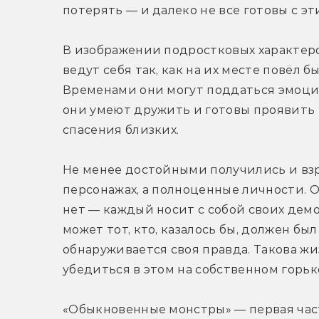
потерять — и далеко не все готовы с э
В изображении подростковых характеро
ведут себя так, как на их месте повёл б
Временами они могут поддаться эмоция
они умеют дружить и готовы проявить н
спасения близких.
Не менее достойными получились и взр
персонажах, а полноценные личности. О
нет — каждый носит с собой своих демо
может тот, кто, казалось бы, должен был
обнаруживается своя правда. Такова ж
убедиться в этом на собственном горьк
«Обыкновенные монстры» — первая част