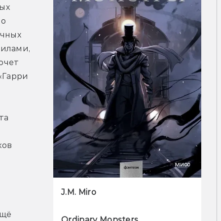
х 
о 
чных 
илами, 
очет 
«Гарри 
а 
ов 
J.M. Miro
щё 
Ordinary Monsters