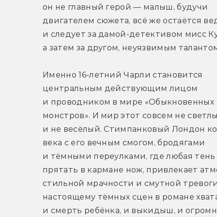
он не главный герой — малыш, будучи 
двигателем сюжета, всё же остаётся ве
и следует за дамой-детективом мисс Ку
а затем за другом, неуязвимым таланто
Именно 16-летний Чарли становится 
центральным действующим лицом 
и проводником в мире «Обыкновенных 
монстров». И мир этот совсем не светлы
и не весёлый. Стимпанковый Лондон кон
века с его вечным смогом, бродягами 
и тёмными переулками, где любая тень
прятать в кармане нож, привлекает атм
стильной мрачности и смутной тревоги
настоящему тёмных сцен в романе хватае
и смерть ребёнка, и выкидыш, и огромн