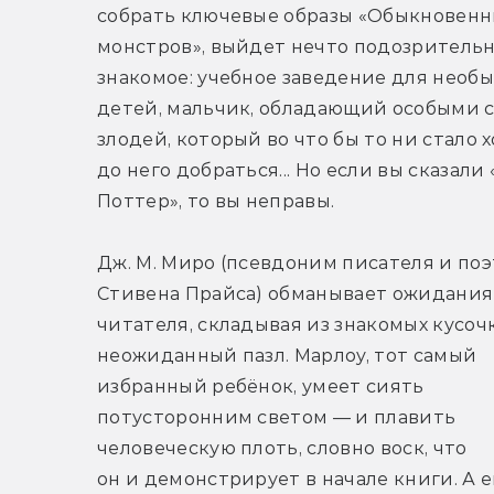
собрать ключевые образы «Обыкновенны
монстров», выйдет нечто подозрительн
знакомое: учебное заведение для необы
детей, мальчик, обладающий особыми с
злодей, который во что бы то ни стало х
до него добраться... Но если вы сказали 
Поттер», то вы неправы.
Дж. М. Миро (псевдоним писателя и поэт
Стивена Прайса) обманывает ожидания 
читателя, складывая из знакомых кусочк
неожиданный пазл. Марлоу, тот самый 
избранный ребёнок, умеет сиять 
потусторонним светом — и плавить 
человеческую плоть, словно воск, что 
он и демонстрирует в начале книги. А е