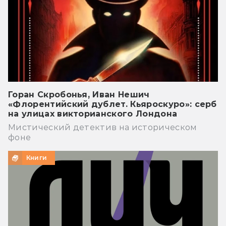
Горан Скробонья, Иван Нешич
«Флорентийский дублет. Кьяроскуро»: серб
на улицах викторианского Лондона
Мистический детектив на историческом
фоне
Книги