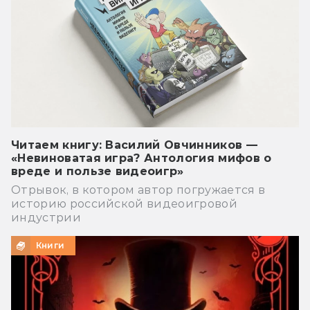
Читаем книгу: Василий Овчинников —
«Невиноватая игра? Антология мифов о
вреде и пользе видеоигр»
Отрывок, в котором автор погружается в
историю российской видеоигровой
индустрии
Книги