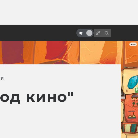
от
«Охотники за привидениями 3»:
неснятые сценарии фильма,
которые мы не увидим
ЗИ
под кино"