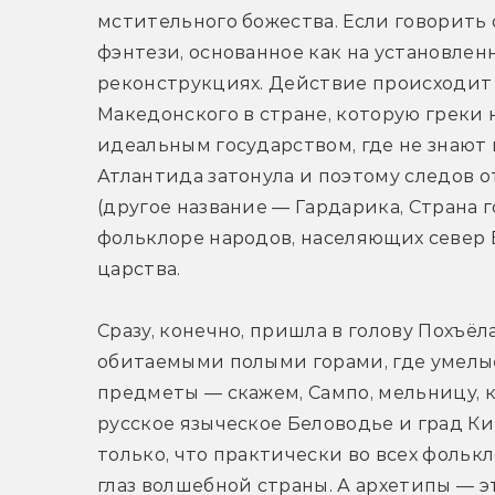
мстительного божества. Если говорить 
фэнтези, основанное как на установленн
реконструкциях. Действие происходит 
Македонского в стране, которую греки 
идеальным государством, где не знают 
Атлантида затонула и поэтому следов от
(другое название — Гардарика, Страна г
фольклоре народов, населяющих север Е
царства.
Сразу, конечно, пришла в голову Похъёла
обитаемыми полыми горами, где умелы
предметы — скажем, Сампо, мельницу, к
русское языческое Беловодье и град Кит
только, что практически во всех фольк
глаз волшебной страны. А архетипы — эт