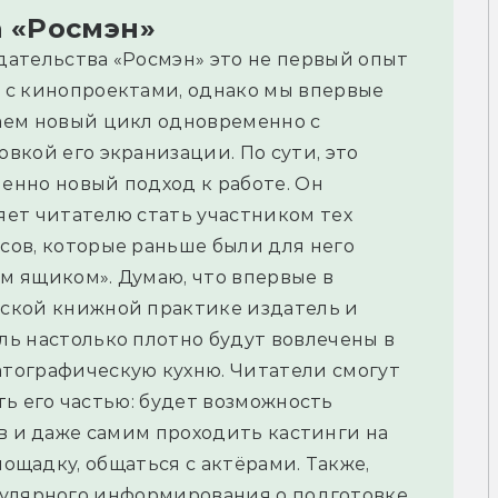
 «Росмэн»
дательства «Росмэн» это не первый опыт
 с кинопроектами, однако мы впервые
аем новый цикл одновременно с
овкой его экранизации. По сути, это
енно новый подход к работе. Он
яет читателю стать участником тех
сов, которые раньше были для него
м ящиком». Думаю, что впервые в
ской книжной практике издатель и
ль настолько плотно будут вовлечены в
тографическую кухню. Читатели смогут
ть его частью: будет возможность
ов и даже самим проходить кастинги на
лощадку, общаться с актёрами. Также,
гулярного информирования о подготовке