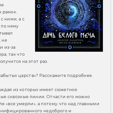
е 
рамок. 
 ними, а с 
по нему 
тывал 
 не 
 из-за 
а, так что 
олучится на этот раз.
Забытых царств»? Расскажите подробнее.
каждая из которых имеет сюжетное 
ые сквозные линии. Отчасти его можно 
е «все умерли», а потому, что над главными 
онифицированного недоброго и 