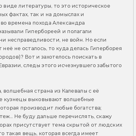
о виде литературы, то это историческое 
ых фактах, так и на домыслах и 
во времена похода Александра 
называли Гипербореей и полагали 
ни несправедливости, не войн. Но если 
 неё не осталось, то куда делась Гиперборея 
ородов)? Вот и захотелось поискать в 
вразии, следы этого исчезнувшего забытого 
, волшебная страна из Калевалы с её 
е кузнецы выковывают волшебные 
оторая производит любые богатства; 
еж... Не буду дальше перечислять, скажу 
лорах присутствует тема скрытой от людских 
о такая вещь, которая всегда имеет 