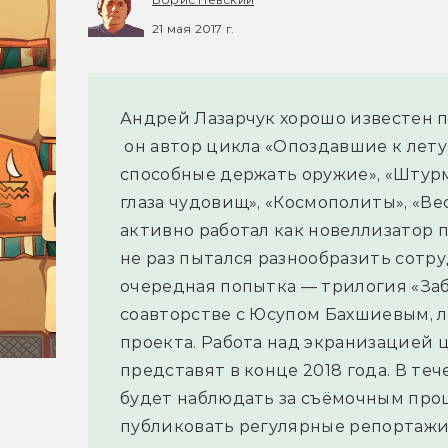
21 мая 2017 г.
Андрей Лазарчук хорошо известен 
он автор цикла «Опоздавшие к лету»
способные держать оружие», «Штурм
глаза чудовищ», «Космополиты», «Ве
активно работал как новеллизатор 
не раз пытался разнообразить сотр
очередная попытка — трилогия «Заб
соавторстве с Юсупом Бахшиевым, 
проекта. Работа над экранизацией 
представят в конце 2018 года. В т
будет наблюдать за съёмочным про
публиковать регулярные репортажи