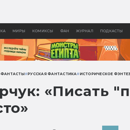
оздавались «Страшилы»:
«Одиссея» Нолана: что эт
, без которого не было
фильм сделал с Гомером и
ластелина колец»
Древней Грецией
УКА
МИРЫ
КОМИКСЫ
ФАН
ЖУРНАЛ
ПОДКАСТЫ
-ФАНТАСТЫ
#
РУССКАЯ ФАНТАСТИКА
#
ИСТОРИЧЕСКОЕ ФЭНТЕ
чук: «Писать "
сто»