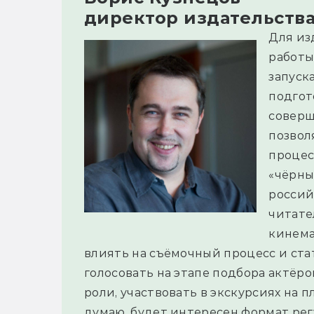
директор издательства
Для из
работы
запуск
подгот
соверш
позвол
процес
«чёрны
россий
читате
кинема
влиять на съёмочный процесс и ста
голосовать на этапе подбора актёр
роли, участвовать в экскурсиях на п
думаю, будет интересен формат ре