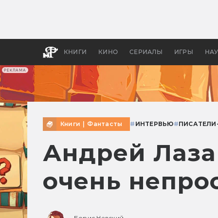
Как с
фильм
бы «В
КНИГИ
КИНО
СЕРИАЛЫ
ИГРЫ
НА
РЕКЛАМА
Книги
|
Фантасты
#
ИНТЕРВЬЮ
#
ПИСАТЕЛИ
Андрей Лазар
очень непро
Борис Невский