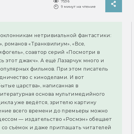
7536
9 минут на чтение
поклонникам нетривиальной фантастики:
, романов «Транквилиум», «Все,
фогель», соавтор серий «Посмотри в
сь этот джакч». А ещё Лазарчук много и
популярных фильмов. При этом писатель
удничество с киноделами. И вот
ытые царства», написанная в
литературная основа мультимедийного
цикла уже ведётся, зрителю картину
ечение всего времени до премьеры можно
цессом — издательство «Росмэн» обещает
 со съёмок и даже приглашать читателей