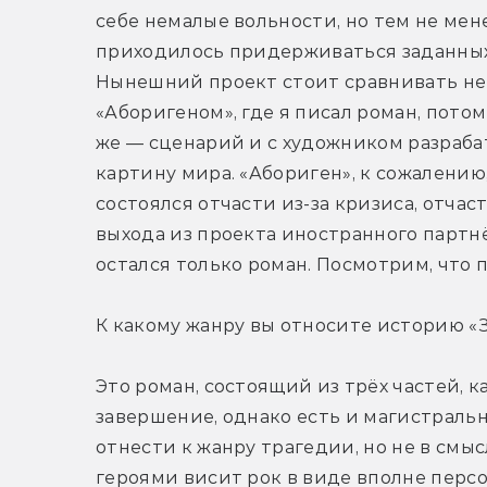
себе немалые вольности, но тем не мене
приходилось придерживаться заданных 
Нынешний проект стоит сравнивать не с
«Аборигеном», где я писал роман, потом 
же — сценарий и с художником разраба
картину мира. «Абориген», к сожалению,
состоялся отчасти из-за кризиса, отчасти
выхода из проекта иностранного партнёр
остался только роман. Посмотрим, что п
К какому жанру вы относите историю «
Это роман, состоящий из трёх частей, 
завершение, однако есть и магистральн
отнести к жанру трагедии, но не в смысл
героями висит рок в виде вполне перс