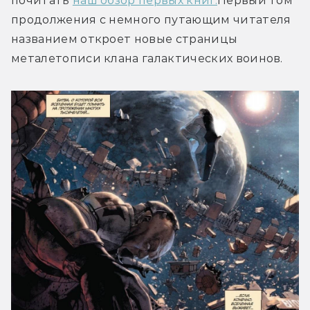
почитать 
наш обзор первых книг.
Первый том 
продолжения с немного путающим читателя 
названием откроет новые страницы 
металетописи клана галактических воинов.