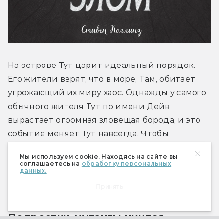
На острове Тут царит идеальный порядок. 
Его жители верят, что в море, Там, обитает 
угрожающий их миру хаос. Однажды у самого 
обычного жителя Тут по имени Дейв 
вырастает огромная зловещая борода, и это 
событие меняет Тут навсегда. Чтобы 
познакомиться с философским романом-
Мы используем cookie. Находясь на сайте вы
притчей Стивена Коллинза поближе, 
соглашаетесь на
обработку персональных
данных.
почитайте нашу 
эксклюзивную рецензию.
Принять
Подростки-мутанты ниндзя-