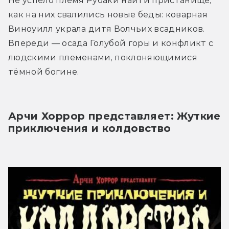
Не успело племя Рубаки найти пристанище, 
как на них свалились новые беды: коварная 
Виноуилл украла дитя Волчьих всадников. 
Впереди — осада Голубой горы и конфликт с 
людскими племенами, поклоняющимися 
тёмной богине.
Арчи Хоррор представляет: Жуткие 
приключения и колдовство