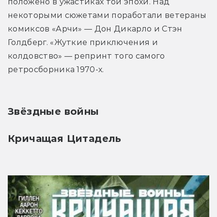
положено в ужастиках той эпохи. Над 
некоторыми сюжетами поработали ветераны 
комиксов «Арчи» — Дон Дикарло и Стэн 
Голдберг. «Жуткие приключения и 
колдовство» — репринт того самого 
ретросборника 1970-х.
Звёздные войны
Кричащая Цитадель