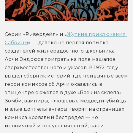
Серии «Ривердейл» и «
Жуткие приключения 
Сабрины
» — далеко не первая попытка 
создателей жизнерадостного школьника 
Арчи Эндрюса поиграть на поле мэшапов, 
сверхъестественного и ужасов. В 1972 году 
вышел сборник историй, где привычные всем 
герои комиксов об Арчи оказались в 
эпицентре сюжетов в духе «Баек из склепа». 
Зомби, вампиры, плюшевые медведи-убийцы 
и злые доппельгангеры творят на страницах 
комикса кровавый беспредел — но 
ироничный и преувеличенный, как и 