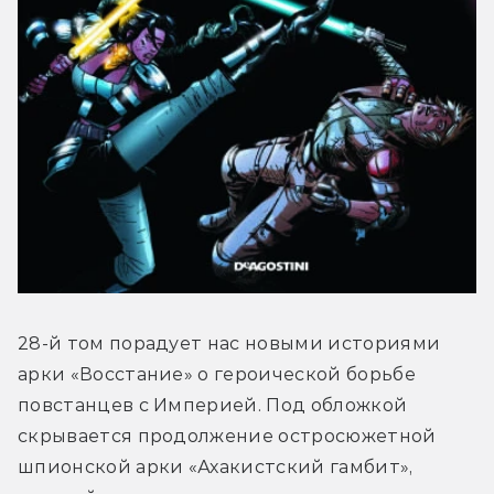
28-й том порадует нас новыми историями 
арки «Восстание» о героической борьбе 
повстанцев с Империей. Под обложкой 
скрывается продолжение остросюжетной 
шпионской арки «Ахакистский гамбит», 