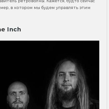
витель ретроволны. Кажется, будто сейчас 
мер, в котором мы будем управлять этим 
he Inch