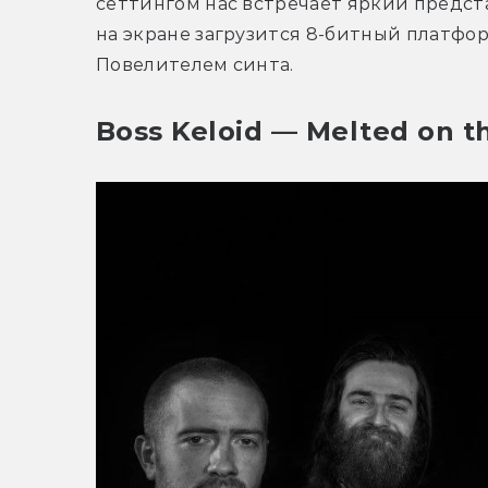
сеттингом нас встречает яркий предста
на экране загрузится 8-битный платфор
Повелителем синта.
Boss Keloid — Melted on t