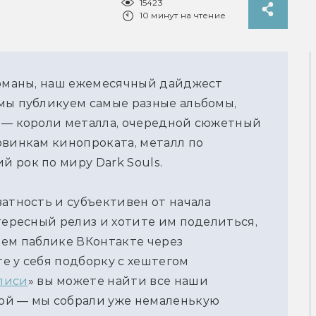
15423
10 минут на чтение
ломаны, наш ежемесячный дайджест
мы публикуем самые разные альбомы,
е — короли металла, очередной сюжетный
овинкам кинопроката, металл по
 рок по миру Dark Souls.
ватность и субъективен от начала
тересный релиз и хотите им поделиться,
шем паблике ВКонтакте через
е у себя подборку с хештегом
писи
» вы можете найти все наши
ой — мы собрали уже немаленькую