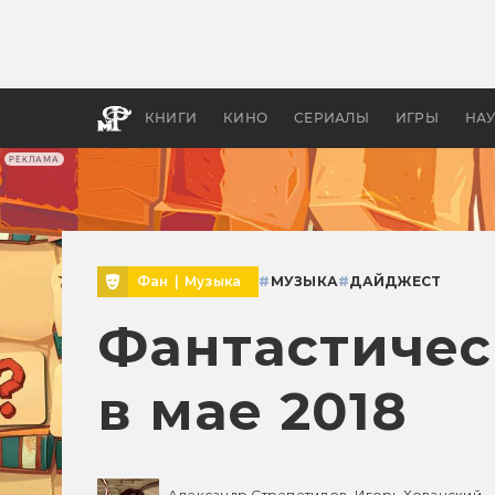
Как с
фильм
бы «В
КНИГИ
КИНО
СЕРИАЛЫ
ИГРЫ
НА
РЕКЛАМА
Фан
|
Музыка
#
МУЗЫКА
#
ДАЙДЖЕСТ
Фантастичес
в мае 2018
Александр Стрепетилов,
Игорь Хованский