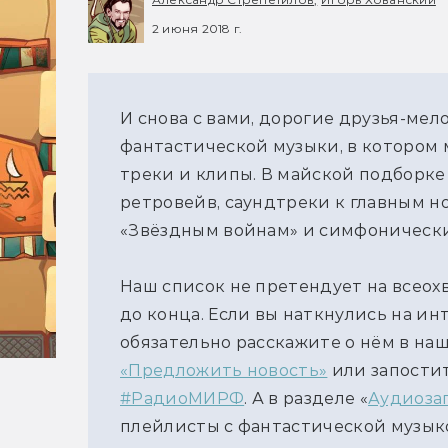
2 июня 2018 г.
И снова с вами, дорогие друзья-ме
фантастической музыки, в котором 
треки и клипы. В майской подборк
ретровейв, саундтреки к главным н
«Звёздным войнам» и симфонический
Наш список не претендует на всеох
до конца. Если вы наткнулись на ин
обязательно расскажите о нём в на
«Предложить новость»
или запостит
#РадиоМИРФ
. А в разделе «
Аудиоза
плейлисты с фантастической музык