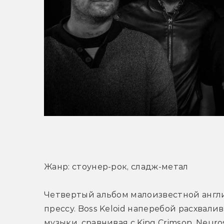
Жанр: стоунер-рок, сладж-метал
Четвертый альбом малоизвестной англ
прессу. Boss Keloid наперебой расхвали
музыки, сравнивая с King Crimson, Neuro