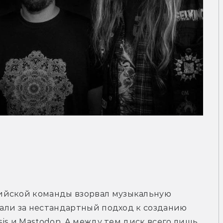
ийской команды взорвал музыкальную 
вали за нестандартный подход к созданию 
sis и Mastodon. А между тем диск всего лишь 