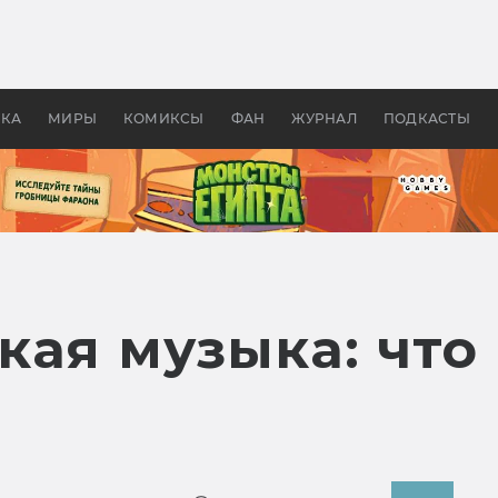
оздавались «Страшилы»:
«Одиссея» Нолана: что эт
, без которого не было
фильм сделал с Гомером и
ластелина колец»
Древней Грецией
УКА
МИРЫ
КОМИКСЫ
ФАН
ЖУРНАЛ
ПОДКАСТЫ
кая музыка: что