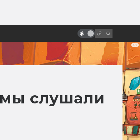
от
История жизни Джорджа Лукаса
 мы слушали