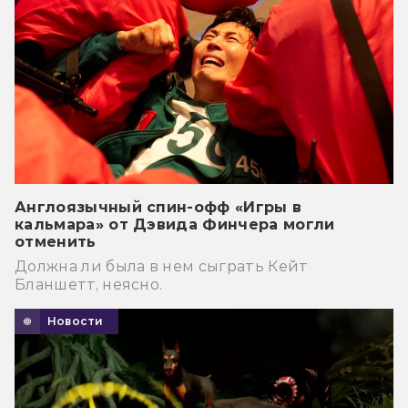
Англоязычный спин-офф «Игры в
кальмара» от Дэвида Финчера могли
отменить
Должна ли была в нем сыграть Кейт
Бланшетт, неясно.
Новости