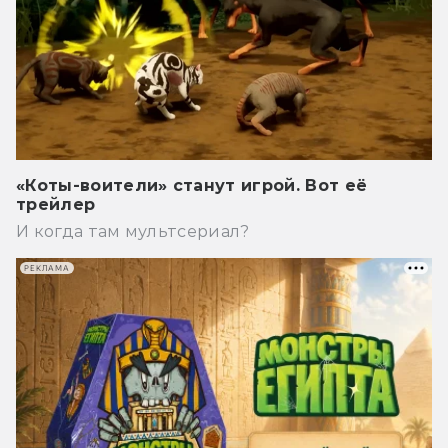
«Коты-воители» станут игрой. Вот её
трейлер
И когда там мультсериал?
РЕКЛАМА