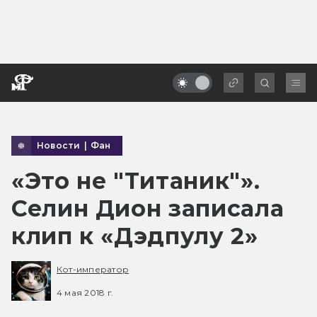
Новости
|
Фан
«Это не "Титаник"».
Селин Дион записала
клип к «Дэдпулу 2»
Кот-император
4 мая 2018 г.