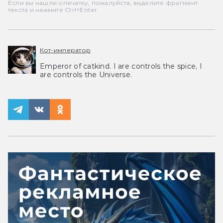
Если вы нашли опечатку, пожалуйста, выделите фрагмент
текста и нажмите Ctrl+Enter.
Кот-император
Emperor of catkind. I are controls the spice, I
are controls the Universe.