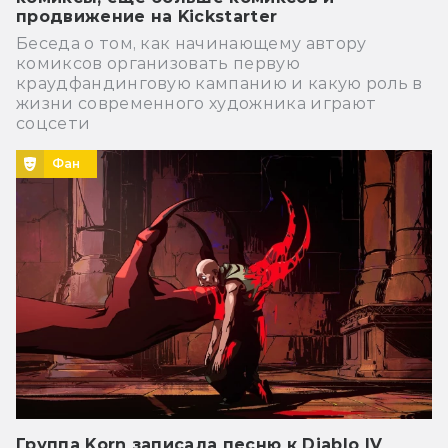
продвижение на Kickstarter
Беседа о том, как начинающему автору
комиксов организовать первую
краудфандинговую кампанию и какую роль в
жизни современного художника играют
соцсети
Фан
Группа Korn записала песню к Diablo IV