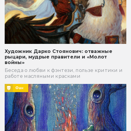
Художник Дарко Стоянович: отважные
рыцари, мудрые правители и «Молот
войны»
Беседа о любви к фэнтези, пользе критики и
работе масляными красками
Фан