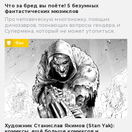
Что за бред вы поёте! 5 безумных
фантастических мюзиклов
Про человеческую многоножку, поющих
динозавров, познающих вопросы гендера, и
Супермена, который не может утопиться.
Фан
Художник Станислав Якимов (Stan Yak):
комиксы, ещё больше комиксов и