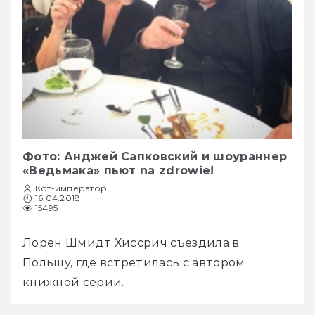
Фото: Анджей Сапковский и шоураннер
«Ведьмака» пьют na zdrowie!
Кот-император
16.04.2018
15495
Лорен Шмидт Хиссрич съездила в 
Польшу, где встретилась с автором 
книжной серии. 