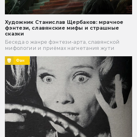
Художник Станислав Щербаков: мрачное
фэнтези, славянские мифы и страшные
сказки
Беседа о жанре фэнтези-арта, славянской
мифологии и приёмах нагнетания жути
Фан