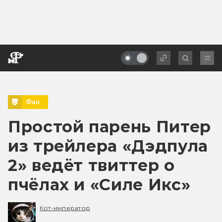
Фан
Простой парень Питер
из трейлера «Дэдпула
2» ведёт твиттер о
пчёлах и «Силе Икс»
Кот-император