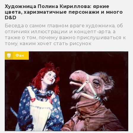
Художница Полина Кириллова: яркие
цвета, харизматичные персонажи и много
D&D
Беседа о самом главном враге художника, об
отличиях иллюстрации и концепт-арта, а
также о том, почему важно прислушиваться к
тому, каким хочет стать рисунок
Фан