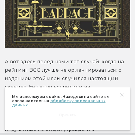
А вот здесь перед нами тот случай, когда на 
рейтинг BGG лучше не ориентироваться: с 
изданием этой игры случился настоящий 
скандал. Её тепло встретили на 
«Кикстартере», но, получив первые копии, 
Мы используем cookie. Находясь на сайте вы
соглашаетесь на
обработку персональных
бекеры ужаснулись очень низкому качеству 
данных.
китайских компонентов. После таких отзывов 
Принять
игре начали ставить единицы даже те, кто 
игру в глаза не видел (правда, им 