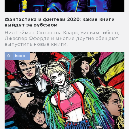
Фантастика и фэнтези 2020: какие книги
выйдут за рубежом
Нил Гейман, Сюзаннна Кларк, Уильям Гибсон,
Джаспер Ффорде и многие другие обещают
выпустить новые книги.
Кино