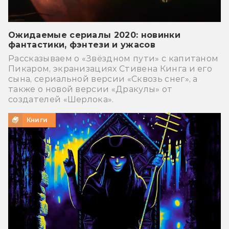
Ожидаемые сериалы 2020: новинки
фантастики, фэнтези и ужасов
Рассказываем о «Звёздном пути» с капитаном
Пикаром, экранизациях Стивена Кинга и его
сына, сериальной версии «Сквозь снег», а
также о новой версии «Дракулы» от
создателей «Шерлока».
Книги