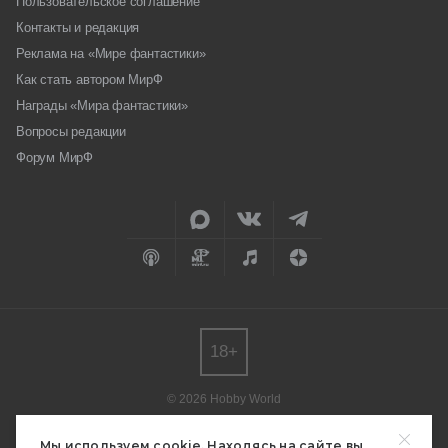
Пользовательское соглашение
Контакты и редакция
Реклама на «Мире фантастики»
Как стать автором МирФ
Награды «Мира фантастики»
Вопросы редакции
Форум МирФ
18+
© 2026 Hobby World
Любое использование материалов допускается только с согласия
редакции.
Мы используем cookie. Находясь на сайте вы