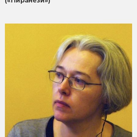
(«Пиранези»)