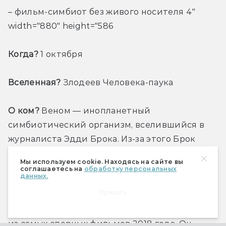
– фильм-симбиот без живого носителя 4" 
width="880" height="586
Когда?
 1 октября
Вселенная?
 Злодеев Человека-паука
О ком?
 Веном — инопланетный 
симбиотический организм, вселившийся в 
журналиста Эдди Брока. Из-за этого Брок 
много ест, обладает суперсилой и время от 
Мы используем cookie. Находясь на сайте вы
времени превращается в чёрного громилу с 
соглашаетесь на
обработку персональных
данных.
зубастой пастью в полголовы.
Принять
Чего ждём?
 Продолжения «Венома" — одного 
из самых спорных фильмов 2018 года. Он 