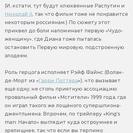
(И, кстати, тут будут клюквенные Распутин и 
Николай II
, так что фильм тоже не понравится 
некоторым россиянам.) По сюжету этот 
приквел до боли напоминает первую «Чудо-
женщину», где Диана тоже пыталась 
остановить Первую мировую, подстроенную 
злодеем.
Роль герцога исполняет Рэйф Файнс (Волан-
де-Морт из «
Гарри Поттера
»), что вызывает 
ещё одну, не столь приятную ассоциацию: 
провальный фильм «Мстители» 1999 года, где 
он играл такого же лощёного супершпиона-
джентльмена. Впрочем, по трейлеру «King's 
man: Начало» выглядит куда остроумнее и 
зрелищнее, так что если вы терпимо 