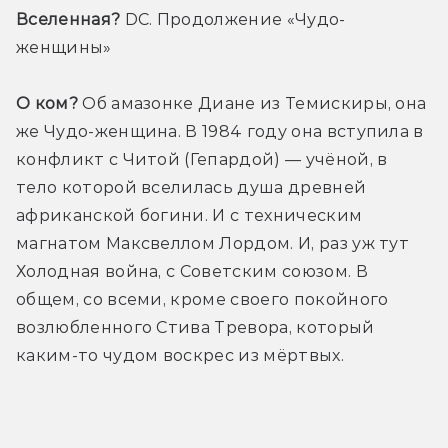
Вселенная?
 DC. Продолжение «Чудо-
женщины»
О ком?
 Об амазонке Диане из Темискиры, она 
же Чудо-женщина. В 1984 году она вступила в 
конфликт с Читой (Гепардой) — учёной, в 
тело которой вселилась душа древней 
африканской богини. И с техническим 
магнатом Максвеллом Лордом. И, раз уж тут 
Холодная война, с Советским союзом. В 
общем, со всеми, кроме своего покойного 
возлюбленного Стива Тревора, который 
каким-то чудом воскрес из мёртвых.
Трейлер