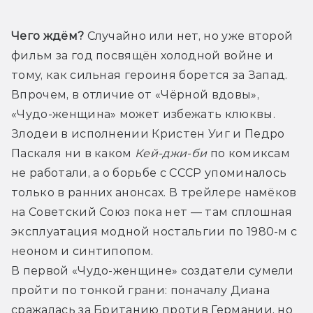
Чего ждём?
 Случайно или нет, но уже второй 
фильм за год посвящён холодной войне и 
тому, как сильная героиня борется за Запад. 
Впрочем, в отличие от «Чёрной вдовы», 
«Чудо-женщина» может избежать клюквы. 
Злодеи в исполнении Кристен Уиг и Педро 
Паскаля ни в каком 
Кей-джи-би
 по комиксам 
не работали, а о борьбе с СССР упоминалось 
только в ранних анонсах. В трейлере намёков 
на Советский Союз пока нет — там сплошная 
эксплуатация модной ностальгии по 1980-м с 
неоном и синтипопом.
В первой «Чудо-женщине» создатели сумели 
пройти по тонкой грани: поначалу Диана 
сражалась за Британию против Германии, но 