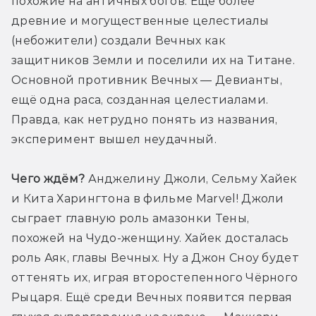
похожие на античных богов. Ещё более 
древние и могущественные целестиалы 
(небожители) создали Вечных как 
защитников Земли и поселили их на Титане. 
Основной противник Вечных — Девианты, 
ещё одна раса, созданная целестиалами. 
Правда, как нетрудно понять из названия, 
эксперимент вышел неудачный.
Чего ждём?
 Анджелину Джоли, Сельму Хайек 
и Кита Харингтона в фильме Marvel! Джоли 
сыграет главную роль амазонки Тены, 
похожей на Чудо-женщину. Хайек досталась 
роль Аяк, главы Вечных. Ну а Джон Сноу будет 
оттенять их, играя второстепенного Чёрного 
Рыцаря. Ещё среди Вечных появится первая 