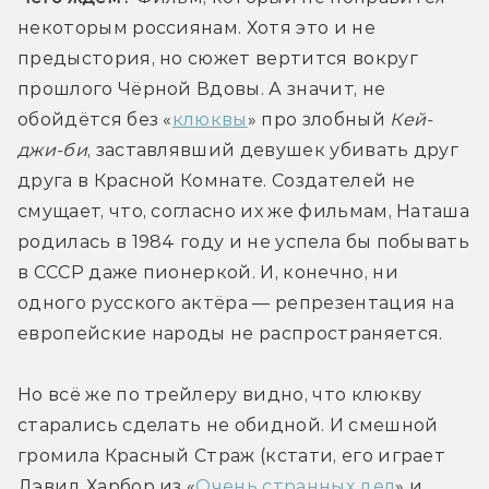
некоторым россиянам. Хотя это и не 
предыстория, но сюжет вертится вокруг 
прошлого Чёрной Вдовы. А значит, не 
обойдётся без «
клюквы
» про злобный 
Кей-
джи-би
, заставлявший девушек убивать друг 
друга в Красной Комнате. Создателей не 
смущает, что, согласно их же фильмам, Наташа 
родилась в 1984 году и не успела бы побывать 
в СССР даже пионеркой. И, конечно, ни 
одного русского актёра — репрезентация на 
европейские народы не распространяется.
Но всё же по трейлеру видно, что клюкву 
старались сделать не обидной. И смешной 
громила Красный Страж (кстати, его играет 
Дэвид Харбор из «
Очень странных дел
» и 