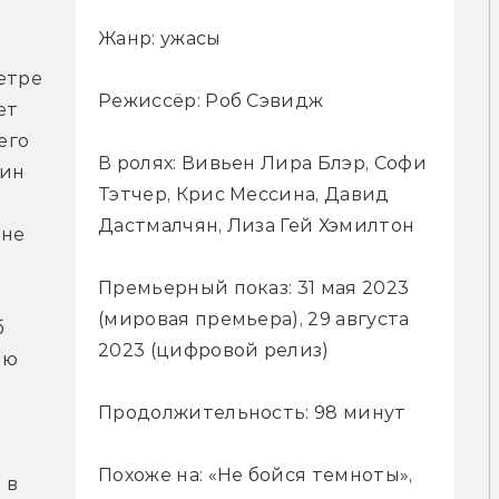
Жанр: ужасы
етре 
Режиссёр: Роб Сэвидж
т 
го 
В ролях: Вивьен Лира Блэр, Софи
ин 
Тэтчер, Крис Мессина, Давид
Дастмалчян, Лиза Гей Хэмилтон
не 
Премьерный показ: 31 мая 2023
(мировая премьера), 29 августа
 
2023 (цифровой релиз)
ю 
Продолжительность: 98 минут
Похоже на: «Не бойся темноты»,
в 