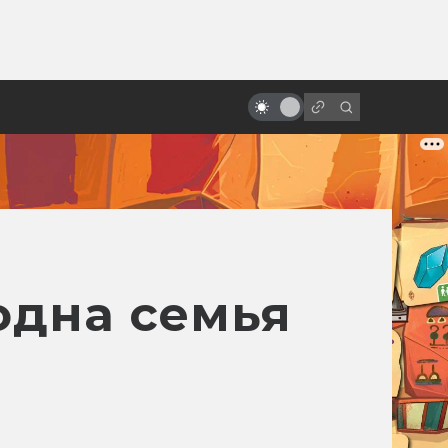
ы»:
ыло
Спойлеры! Почему не надо их
бояться
 одна семья