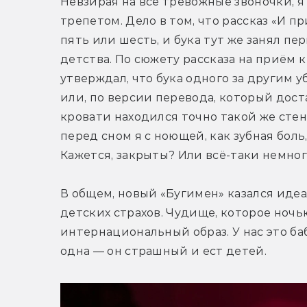
Невзирая на все тревожные звоночки, я
трепетом. Дело в том, что рассказ «И пр
пять или шесть, и бука тут же занял пер
детства. По сюжету рассказа на приём 
утверждал, что бука одного за другим уб
или, по версии перевода, который дост
кровати находился точно такой же стенн
перед сном я с ноющей, как зубная боль
Кажется, закрыты? Или всё-таки немно
В общем, новый «Бугимен» казался иде
детских страхов. Чудище, которое ночь
интернациональный образ. У нас это баба
одна — он страшный и ест детей.