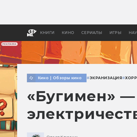
Какие
авгус
апока
детск
КНИГИ
КИНО
СЕРИАЛЫ
ИГРЫ
НА
РЕКЛАМА
Кино
|
Обзоры кино
#
ЭКРАНИЗАЦИЯ
#
ХОРР
«Бугимен» — 
электричест
Олеся Климчук