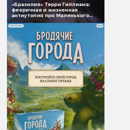
«Бразилия» Терри Гиллиама:
фееричная и жизненная
антиутопия про Маленького
Брата
РЕКЛАМА