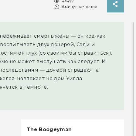
44497
6 минут на чтение
переживает смерть жены — он кое-как
 воспитывать двух дочерей, Сэди и
стям он глух (со своими бы справиться),
ёме не может выслушать как следует. И
 последствиям — дочери страдают, а
желая, навлекает на дом Уилла
ячется в темноте.
The Boogeyman