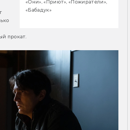
«Они», «Приют», «Пожиратели»,
«Бабадук»
 
ько 
й прокат.