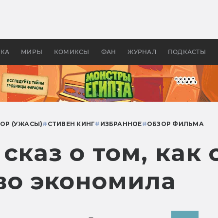
 фильмы смотреть в
Как создавались «Страшил
те 2026? В мире —
фильм, без которого не б
липсис, в России —
бы «Властелина колец»
ие комедии
УКА
МИРЫ
КОМИКСЫ
ФАН
ЖУРНАЛ
ПОДКАСТЫ
ОР (УЖАСЫ)
#
СТИВЕН КИНГ
#
ИЗБРАННОЕ
#
ОБЗОР ФИЛЬМА
сказ о том, как
во экономила