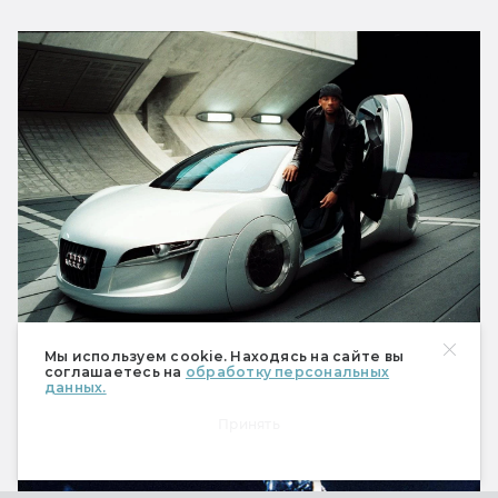
Мы используем cookie. Находясь на сайте вы
Приятная сторона фантастического быта...
соглашаетесь на
обработку персональных
данных.
Принять