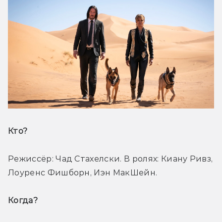
Кто? 
Режиссёр: Чад Стахелски. В ролях: Киану Ривз, 
Лоуренс Фишборн, Иэн МакШейн.
Когда? 