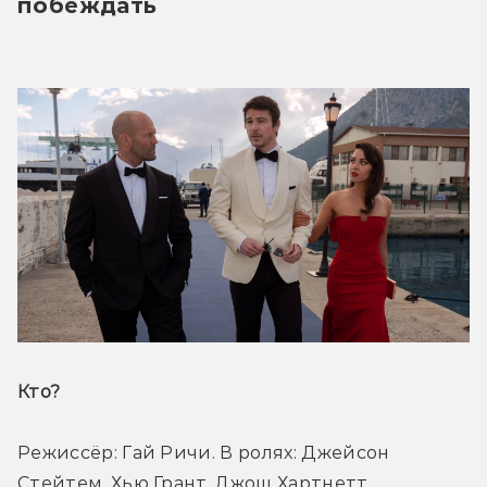
побеждать
Кто? 
Режиссёр: Гай Ричи. В ролях: Джейсон 
Стейтем, Хью Грант, Джош Хартнетт.