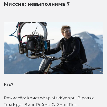
Миссия: невыполнима 7
Кто? 
Режиссёр: Кристофер МакКуорри. В ролях: 
Том Круз, Винг Реймс, Саймон Пегг.