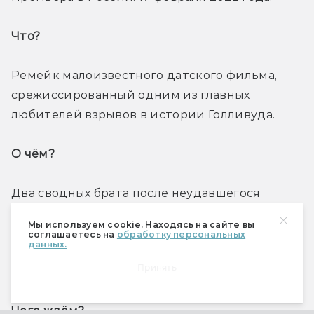
Что? 
Ремейк малоизвестного датского фильма, 
срежиссированный одним из главных 
любителей взрывов в истории Голливуда.
О чём? 
Два сводных брата после неудавшегося 
ограбления банка угоняют машину скорой 
Мы используем cookie. Находясь на сайте вы
помощи. На борту санитарка и находящийся в 
соглашаетесь на
обработку персональных
данных.
критическом состоянии офицер полиции, 
Принять
которого они же и подстрелили.
Чего ждём? 