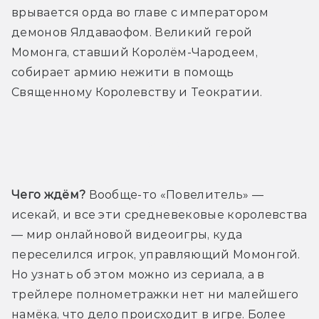
врывается орда во главе с императором 
демонов Ялдаваофом. Великий герой 
Момонга, ставший Королём-Чародеем, 
собирает армию нежити в помощь 
Священному Королевству и Теократии.
Трейлер
Чего ждём? 
Вообще-то «Повелитель» — 
исекай, и все эти средневековые королевства 
— мир онлайновой видеоигры, куда 
переселился игрок, управляющий Момонгой. 
Но узнать об этом можно из сериала, а в 
трейлере полнометражки нет ни малейшего 
намёка, что дело происходит в игре. Более 