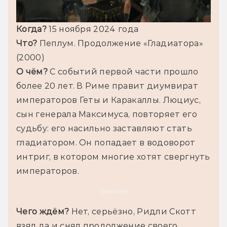
Когда? 
15 ноября 2024 
года
Что?
 Пеплум. Продолжение «Гладиатора» 
(2000)
О чём?
 С событий первой части прошло 
более 20 лет. В Риме правит диумвират 
императоров Геты и Каракаллы. Люциус, 
сын генерала Максимуса, повторяет его 
судьбу: его насильно заставляют стать 
гладиатором. Он попадает в водоворот 
интриг, в котором многие хотят свергнуть 
императоров.
Трейлер
Чего ждём?
 Нет, серьёзно, Ридли Скотт 
взял да и снял продолжение своего 