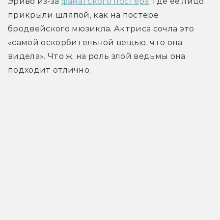
Эриво из-за 
фанатского постера
, где её лицо 
прикрыли шляпой, как на постере 
бродвейского мюзикла. Актриса сочла это 
«самой оскорбительной вещью, что она 
видела». Что ж, на роль злой ведьмы она 
подходит отлично.