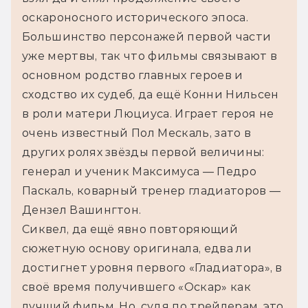
оскароносного исторического эпоса. 
Большинство персонажей первой части 
уже мертвы, так что фильмы связывают в 
основном родство главных героев и 
сходство их судеб, да ещё Конни Нильсен 
в роли матери Люциуса. Играет героя не 
очень известный Пол Мескаль, зато в 
других ролях звёзды первой величины: 
генерал и ученик Максимуса — Педро 
Паскаль, коварный тренер гладиаторов — 
Дензел Вашингтон.
Сиквел, да ещё явно повторяющий 
сюжетную основу оригинала, едва ли 
достигнет уровня первого «Гладиатора», в 
своё время получившего «Оскар» как 
лучший фильм. Но, судя по трейлерам, это 