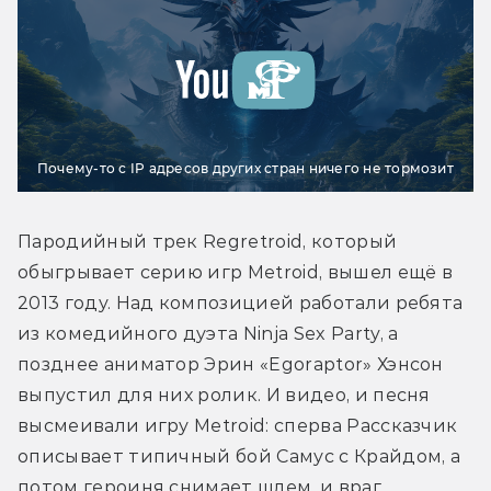
Почему-то с IP адресов других стран ничего не тормозит
Пародийный трек Regretroid, который 
обыгрывает серию игр Metroid, вышел ещё в 
2013 году. Над композицией работали ребята 
из комедийного дуэта Ninja Sex Party, а 
позднее аниматор Эрин «Egoraptor» Хэнсон 
выпустил для них ролик. И видео, и песня 
высмеивали игру Metroid: сперва Рассказчик 
описывает типичный бой Самус с Крайдом, а 
потом героиня снимает шлем, и враг 