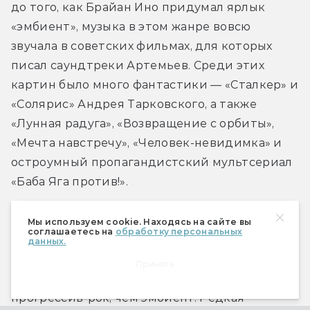
до того, как Брайан Ино придумал ярлык 
«эмбиент», музыка в этом жанре вовсю 
звучала в советских фильмах, для которых 
писал саундтреки Артемьев. Среди этих 
картин было много фантастики — «Сталкер» и 
«Солярис» Андрея Тарковского, а также 
«Лунная радуга», «Возвращение с орбиты», 
«Мечта навстречу», «Человек-невидимка» и 
остроумный пропагандистский мультсериал 
«Баба Яга против!».
Но Артемьев не ограничивался 
Мы используем cookie. Находясь на сайте вы
соглашаетесь на
обработку персональных
медитативной электроникой а-ля Вангелис и 
данных.
Ино, он вовсю заигрывал с рок-музыкой, и 
Принять
многие его работы напоминают скорее 
прогрессив-рок, чем эмбиент. Редкая 