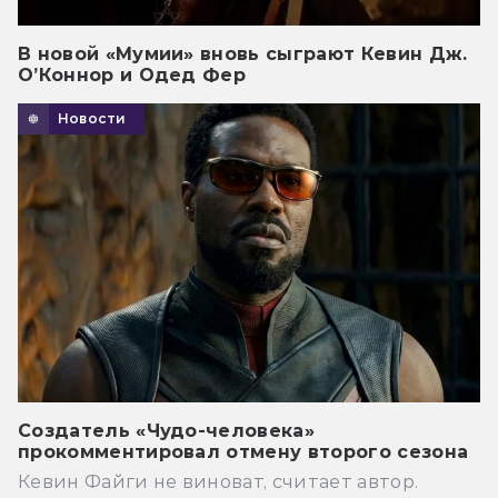
В новой «Мумии» вновь сыграют Кевин Дж.
О’Коннор и Одед Фер
Новости
Создатель «Чудо-человека»
прокомментировал отмену второго сезона
Кевин Файги не виноват, считает автор.