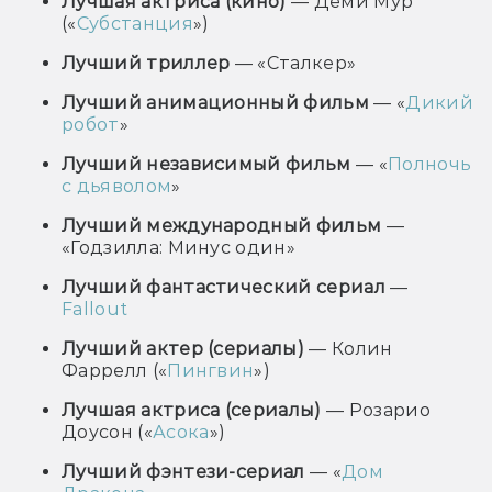
Лучшая актриса (кино)
— Деми Мур
(
«
Субстанция
»)
Лучший триллер
— «Сталкер»
Лучший анимационный фильм
— «
Дикий
робот
»
Лучший независимый фильм
— «
Полночь
с дьяволом
»
Лучший международный фильм
—
«Годзилла: Минус один»
Лучший фантастический сериал
—
Fallout
Лучший актер (сериалы)
— Колин
Фаррелл («
Пингвин
»
)
Лучшая актриса (сериалы)
— Розарио
Доусон
(
«
Асока
»)
Лучший фэнтези-сериал
— «
Дом