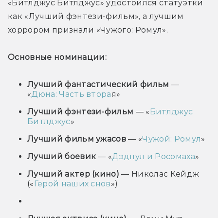
«Битлджус 
Битлджус
» удостоился статуэтки 
как «Лучший фэнтези-фильм», а лучшим 
хоррором признали 
«Чужого: Ромул». 
Основные номинации:
Лучший фантастический фильм
—
«
Дюна: Часть втора
я»
Лучший фэнтези-фильм
— «
Битлджус
Битлджус
»
Лучший фильм ужасов
— «
Чужой: Ромул
»
Лучший боевик
— «
Дэдпул и Росомаха
»
Лучший актер (кино)
— Николас Кейдж
(«
Герой наших снов
»
)