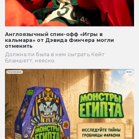
Англоязычный спин-офф «Игры в
кальмара» от Дэвида Финчера могли
отменить
Должна ли была в нем сыграть Кейт
Бланшетт, неясно.
РЕКЛАМА