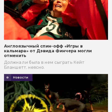
Англоязычный спин-офф «Игры в
кальмара» от Дэвида Финчера могли
отменить
Должна ли была в нем сыграть Кейт
Бланшетт, неясно.
Новости