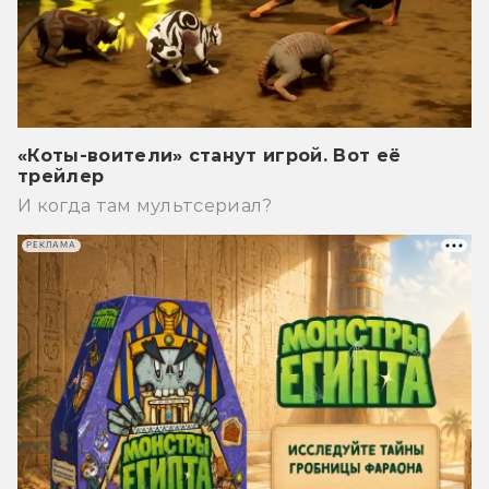
«Коты-воители» станут игрой. Вот её
трейлер
И когда там мультсериал?
РЕКЛАМА