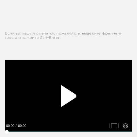
Если вы нашли опечатку, пожалуйста, выделите фрагмент
текста и нажмите Ctrl+Enter.
00:00
00:00